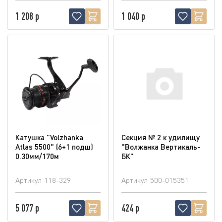
1 208 р
1 040 р
Катушка "Volzhanka
Секция № 2 к удилищу
Atlas 5500" (6+1 подш)
"Волжанка Вертикаль-
0.30мм/170м
БК"
Артикул
118-329
Артикул
500-015351
5 077 р
424 р