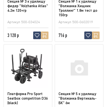
Секция № 3 к удилищу
Секция № 1 к удилищу
фидер "Volzhanka Atlas"
"Волжанка Хищник
4.2м 120+гр
Троллинг" 1.8м тест до
150гр
Артикул
500-034024
Артикул
500-0602019
3 120 р
716 р
Платформа Pro Sport
Секция № 5 к удилищу
Seatbox competition D36
"Волжанка Вертикаль-
(blaсk)
БК" 6м