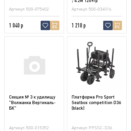
; 4.2м 120+гр
Артикул
500-075402
Артикул
500-034016
1 040 р
1 210 р
Секция № 3 к удилищу
Платформа Pro Sport
"Волжанка Вертикаль-
Seatbox competition D36
БК"
(blaсk)
Артикул
500-015352
Артикул
PPSSC-D36