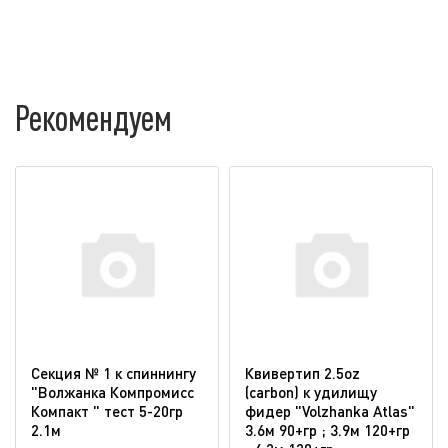
Рекомендуем
Секция № 1 к спиннингу
Квивертип 2.5oz
"Волжанка Компромисс
(carbon) к удилищу
Компакт " тест 5-20гр
фидер "Volzhanka Atlas"
2.1м
3.6м 90+гр ; 3.9м 120+гр