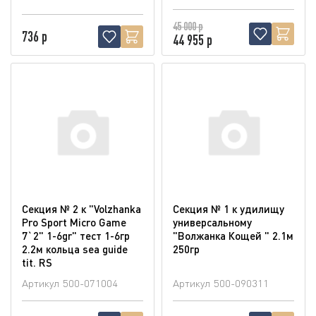
45 000 р
736 р
44 955 р
Секция № 2 к "Volzhanka
Секция № 1 к удилищу
Pro Sport Micro Game
универсальному
7`2" 1-6gr" тест 1-6гр
"Волжанка Кощей " 2.1м
2.2м кольца sea guide
250гр
tit. RS
Артикул
500-071004
Артикул
500-090311