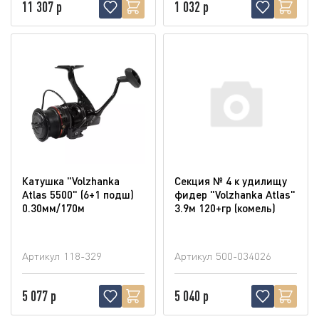
11 307 р
1 032 р
Катушка "Volzhanka
Секция № 4 к удилищу
Atlas 5500" (6+1 подш)
фидер "Volzhanka Atlas"
0.30мм/170м
3.9м 120+гр (комель)
Артикул
118-329
Артикул
500-034026
5 077 р
5 040 р