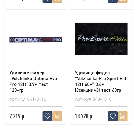
Удилище фидер
Удилище фидер
"Volzhanka Optima Evo
"Volzhanka Pro Sport Elit
Pro 13ft"3.9м тест
12ft 60+" 3.6м
120+гр
(3секции+3) тест 60гр
Артикул
041-0116
Артикул
040-1010
7 219 р
18 728 р