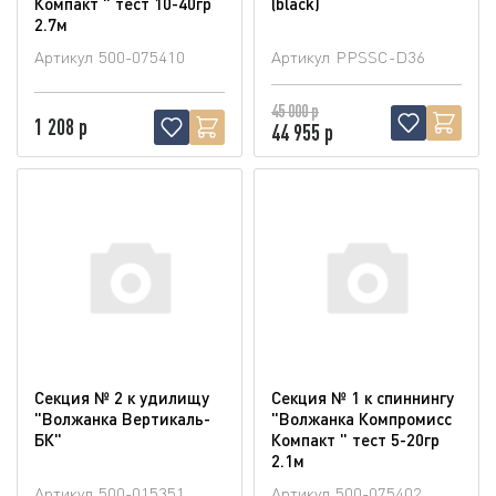
Компакт " тест 10-40гр
(blaсk)
2.7м
Артикул
500-075410
Артикул
PPSSC-D36
45 000 р
1 208 р
44 955 р
Секция № 2 к удилищу
Секция № 1 к спиннингу
"Волжанка Вертикаль-
"Волжанка Компромисс
БК"
Компакт " тест 5-20гр
2.1м
Артикул
500-015351
Артикул
500-075402