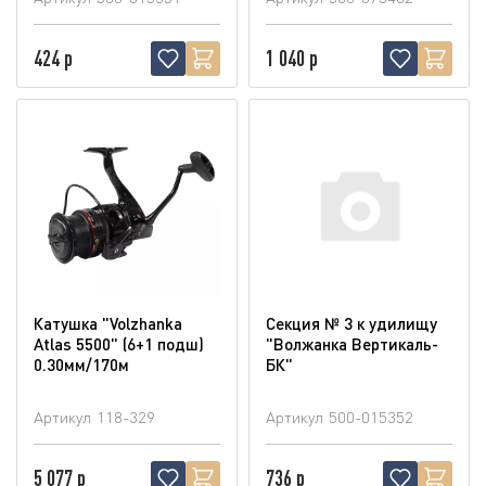
424 р
1 040 р
Катушка "Volzhanka
Секция № 3 к удилищу
Atlas 5500" (6+1 подш)
"Волжанка Вертикаль-
0.30мм/170м
БК"
Артикул
118-329
Артикул
500-015352
5 077 р
736 р