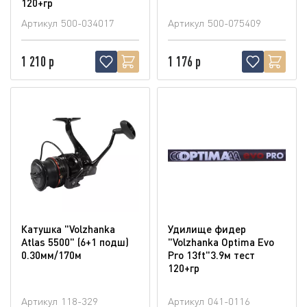
120+гр
Артикул
500-034017
Артикул
500-075409
1 210 р
1 176 р
Катушка "Volzhanka
Удилище фидер
Atlas 5500" (6+1 подш)
"Volzhanka Optima Evo
0.30мм/170м
Pro 13ft"3.9м тест
120+гр
Артикул
118-329
Артикул
041-0116