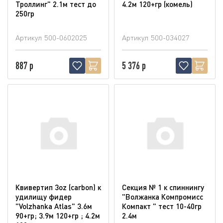
Троллинг" 2.1м тест до
4.2м 120+гр (комель)
250гр
Артикул
500-0602025
Артикул
500-034027
887 р
5 376 р
Квивертип 3oz (carbon) к
Секция № 1 к спиннингу
удилищу фидер
"Волжанка Компромисс
"Volzhanka Atlas" 3.6м
Компакт " тест 10-40гр
90+гр; 3.9м 120+гр ; 4.2м
2.4м