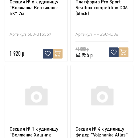
Секция № 6 к удилищу
Платформа Pro Sport
"Волжанка Вертикаль-
Seatbox competition D36
БК" 7м
(blaсk)
Артикул
500-015357
Артикул
PPSSC-D36
45 000 р
1 920 р
44 955 р
Секция № 1 к удилищу
Секция № 4 к удилищу
"Волжанка Хищник
фидер "Volzhanka Atlas"