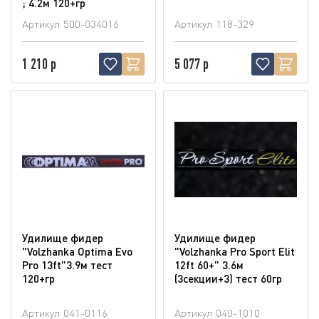
; 4.2м 120+гр
Артикул
500-034016
Артикул
118-329
1 210 р
5 077 р
Удилище фидер
Удилище фидер
"Volzhanka Optima Evo
"Volzhanka Pro Sport Elit
Pro 13ft"3.9м тест
12ft 60+" 3.6м
120+гр
(3секции+3) тест 60гр
Артикул
041-0116
Артикул
040-1010