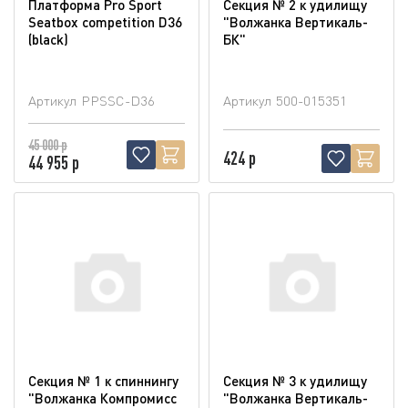
Платформа Pro Sport
Секция № 2 к удилищу
Seatbox competition D36
"Волжанка Вертикаль-
(blaсk)
БК"
Артикул
PPSSC-D36
Артикул
500-015351
45 000 р
424 р
44 955 р
Секция № 1 к спиннингу
Секция № 3 к удилищу
"Волжанка Компромисс
"Волжанка Вертикаль-