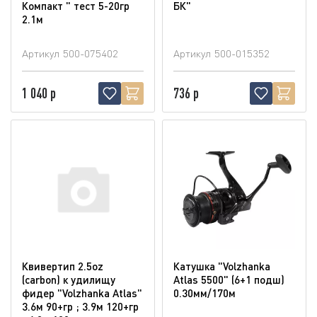
Компакт " тест 5-20гр
БК"
2.1м
Артикул
500-075402
Артикул
500-015352
1 040 р
736 р
Квивертип 2.5oz
Катушка "Volzhanka
(carbon) к удилищу
Atlas 5500" (6+1 подш)
фидер "Volzhanka Atlas"
0.30мм/170м
3.6м 90+гр ; 3.9м 120+гр