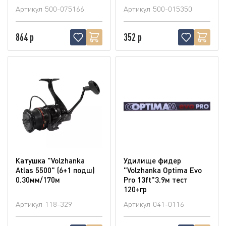
Артикул
500-075166
Артикул
500-015350
864 р
352 р
Катушка "Volzhanka
Удилище фидер
Atlas 5500" (6+1 подш)
"Volzhanka Optima Evo
0.30мм/170м
Pro 13ft"3.9м тест
120+гр
Артикул
118-329
Артикул
041-0116