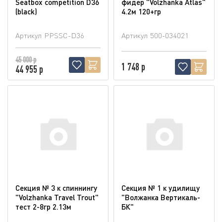
Seatbox competition D36
фидер "Volzhanka Atlas"
(blaсk)
4.2м 120+гр
Артикул
PPSSC-D36
Артикул
500-034021
45 000 р
1 748 р
44 955 р
Секция № 3 к спиннингу
Секция № 1 к удилищу
"Volzhanka Travel Trout"
"Волжанка Вертикаль-
тест 2-8гр 2.13м
БК"