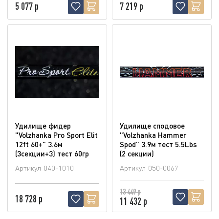
5 077 р
7 219 р
Удилище фидер
Удилище сподовое
"Volzhanka Pro Sport Elit
"Volzhanka Hammer
12ft 60+" 3.6м
Spod" 3.9м тест 5.5Lbs
(3секции+3) тест 60гр
(2 секции)
Артикул
040-1010
Артикул
050-0067
13 449 р
18 728 р
11 432 р