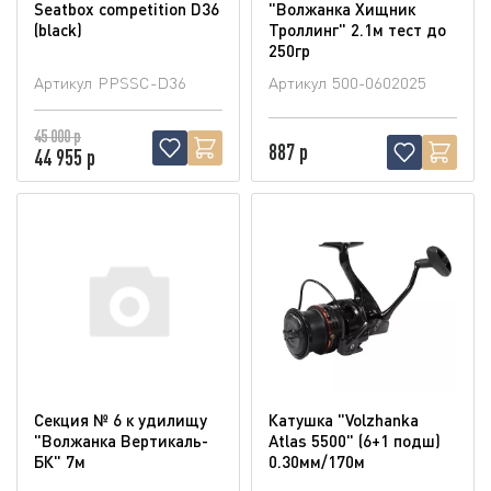
Seatbox competition D36
"Волжанка Хищник
(blaсk)
Троллинг" 2.1м тест до
250гр
Артикул
PPSSC-D36
Артикул
500-0602025
45 000 р
887 р
44 955 р
Секция № 6 к удилищу
Катушка "Volzhanka
"Волжанка Вертикаль-
Atlas 5500" (6+1 подш)
БК" 7м
0.30мм/170м