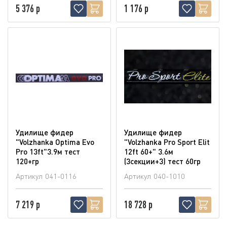
5 376 р
1 176 р
Удилище фидер
Удилище фидер
"Volzhanka Optima Evo
"Volzhanka Pro Sport Elit
Pro 13ft"3.9м тест
12ft 60+" 3.6м
120+гр
(3секции+3) тест 60гр
Артикул
041-0116
Артикул
040-1010
7 219 р
18 728 р