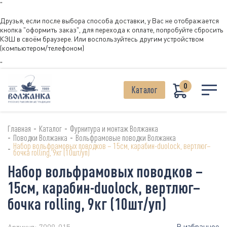
"
Друзья, если после выбора способа доставки, у Вас не отображается
кнопка "оформить заказ", для перехода к оплате, попробуйте сбросить
КЭШ в своём браузере. Или воспользуйтесь другим устройством
(компьютером/телефоном)
"
0
Каталог
-
-
Главная
Каталог
Фурнитура и монтаж Волжанка
-
-
Поводки Волжанка
Вольфрамовые поводки Волжанка
Набор вольфрамовых поводков – 15см, карабин-duolock, вертлюг–
-
бочка rolling, 9кг (10шт/уп)
Набор вольфрамовых поводков –
15см, карабин-duolock, вертлюг–
бочка rolling, 9кг (10шт/уп)
В избранное
Артикул:
7009-015