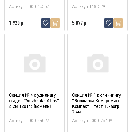
Артикул
500-015357
Артикул
118-329
1 920 р
5 077 р
Секция № 4 к удилищу
Секция № 1 к спиннингу
фидер "Volzhanka Atlas"
"Волжанка Компромисс
4.2м 120+гр (комель)
Компакт " тест 10-40гр
2.4м
Артикул
500-034027
Артикул
500-075409