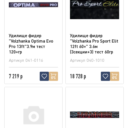
Удилище фидер
Удилище фидер
"Volzhanka Optima Evo
"Volzhanka Pro Sport Elit
Pro 13ft"3.9м тест
12ft 60+" 3.6м
120+гр
(3секции+3) тест 60гр
Артикул
041-0116
Артикул
040-1010
7 219 р
18 728 р