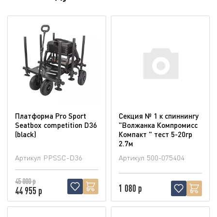
Платформа Pro Sport
Секция № 1 к спиннингу
Seatbox competition D36
"Волжанка Компромисс
(blaсk)
Компакт " тест 5-20гр
2.7м
Артикул
PPSSC-D36
Артикул
500-075404
45 000 р
1 080 р
44 955 р