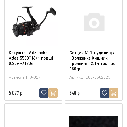
Катушка "Volzhanka
Секция № 1 к удилищу
Atlas 5500" (6+1 подш)
"Волжанка Хищник
0.30мм/170м
Троллинг" 2.1м тест до
150гр
Артикул
118-329
Артикул
500-0602023
5 077 р
840 р