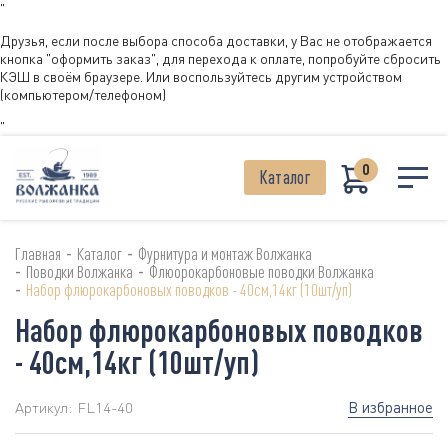
"
Друзья, если после выбора способа доставки, у Вас не отображается
кнопка "оформить заказ", для перехода к оплате, попробуйте сбросить
КЭШ в своём браузере. Или воспользуйтесь другим устройством
(компьютером/телефоном)
"
0
Каталог
-
-
Главная
Каталог
Фурнитура и монтаж Волжанка
-
-
Поводки Волжанка
Флюорокарбоновые поводки Волжанка
-
Набор флюрокарбоновых поводков - 40см,14кг (10шт/уп)
Набор флюрокарбоновых поводков
- 40см,14кг (10шт/уп)
В избранное
Артикул:
FL14-40