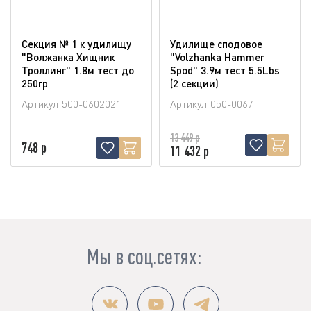
Секция № 1 к удилищу
Удилище сподовое
"Волжанка Хищник
"Volzhanka Hammer
Троллинг" 1.8м тест до
Spod" 3.9м тест 5.5Lbs
250гр
(2 секции)
Артикул
500-0602021
Артикул
050-0067
13 449 р
748 р
11 432 р
Мы в соц.сетях: