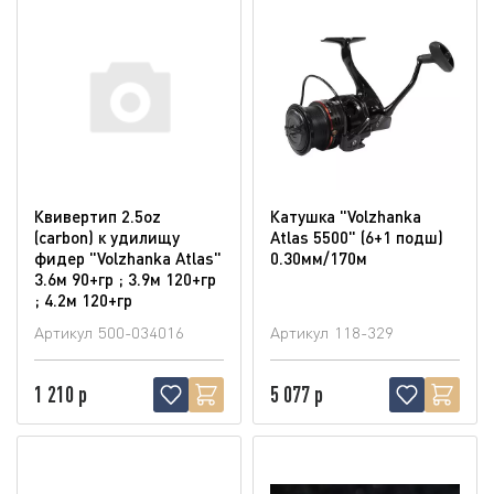
Квивертип 2.5oz
Катушка "Volzhanka
(carbon) к удилищу
Atlas 5500" (6+1 подш)
фидер "Volzhanka Atlas"
0.30мм/170м
3.6м 90+гр ; 3.9м 120+гр
; 4.2м 120+гр
Артикул
500-034016
Артикул
118-329
1 210 р
5 077 р