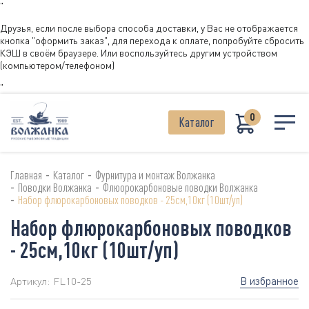
"
Друзья, если после выбора способа доставки, у Вас не отображается
кнопка "оформить заказ", для перехода к оплате, попробуйте сбросить
КЭШ в своём браузере. Или воспользуйтесь другим устройством
(компьютером/телефоном)
"
0
Каталог
-
-
Главная
Каталог
Фурнитура и монтаж Волжанка
-
-
Поводки Волжанка
Флюорокарбоновые поводки Волжанка
-
Набор флюрокарбоновых поводков - 25см,10кг (10шт/уп)
Набор флюрокарбоновых поводков
- 25см,10кг (10шт/уп)
В избранное
Артикул:
FL10-25