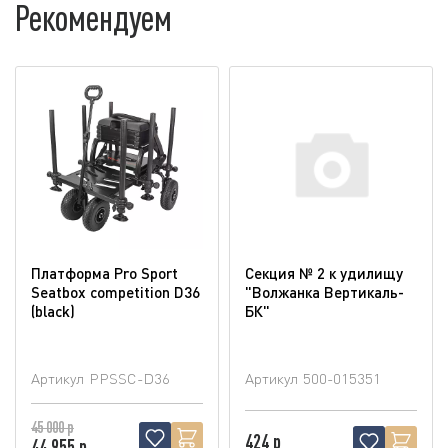
Рекомендуем
Платформа Pro Sport
Секция № 2 к удилищу
Seatbox competition D36
"Волжанка Вертикаль-
(blaсk)
БК"
Артикул
PPSSC-D36
Артикул
500-015351
45 000 р
424 р
44 955 р