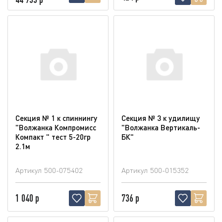
Секция № 1 к спиннингу
Секция № 3 к удилищу
"Волжанка Компромисс
"Волжанка Вертикаль-
Компакт " тест 5-20гр
БК"
2.1м
Артикул
500-075402
Артикул
500-015352
1 040 р
736 р