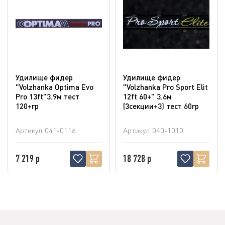
Удилище фидер
Удилище фидер
"Volzhanka Optima Evo
"Volzhanka Pro Sport Elit
Pro 13ft"3.9м тест
12ft 60+" 3.6м
120+гр
(3секции+3) тест 60гр
Артикул
041-0116
Артикул
040-1010
7 219 р
18 728 р