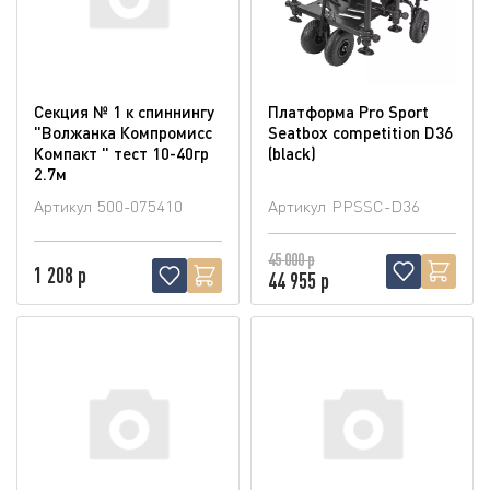
Секция № 1 к спиннингу
Платформа Pro Sport
"Волжанка Компромисс
Seatbox competition D36
Компакт " тест 10-40гр
(blaсk)
2.7м
Артикул
500-075410
Артикул
PPSSC-D36
45 000 р
1 208 р
44 955 р