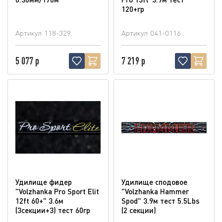
120+гр
Артикул
118-329
Артикул
041-0116
5 077 р
7 219 р
Удилище фидер
Удилище сподовое
"Volzhanka Pro Sport Elit
"Volzhanka Hammer
12ft 60+" 3.6м
Spod" 3.9м тест 5.5Lbs
(3секции+3) тест 60гр
(2 секции)