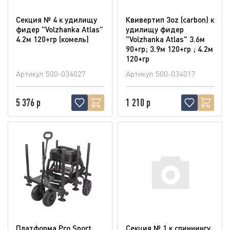
Секция № 4 к удилищу
Квивертип 3oz (carbon) к
фидер "Volzhanka Atlas"
удилищу фидер
4.2м 120+гр (комель)
"Volzhanka Atlas" 3.6м
90+гр; 3.9м 120+гр ; 4.2м
120+гр
Артикул
500-034027
Артикул
500-034017
5 376 р
1 210 р
Платформа Pro Sport
Секция № 1 к спиннингу