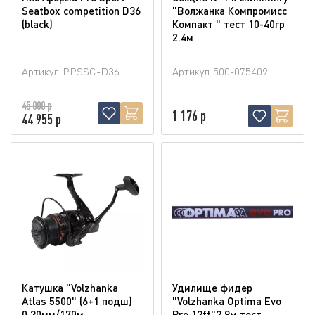
Seatbox competition D36
"Волжанка Компромисс
(blaсk)
Компакт " тест 10-40гр
2.4м
Артикул
PPSSC-D36
Артикул
500-075409
45 000 р
1 176 р
44 955 р
Катушка "Volzhanka
Удилище фидер
Atlas 5500" (6+1 подш)
"Volzhanka Optima Evo
0.30мм/170м
Pro 13ft"3.9м тест