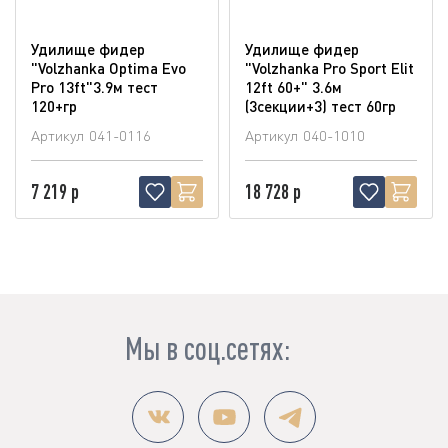
Удилище фидер
Удилище фидер
"Volzhanka Optima Evo
"Volzhanka Pro Sport Elit
Pro 13ft"3.9м тест
12ft 60+" 3.6м
120+гр
(3секции+3) тест 60гр
Артикул
041-0116
Артикул
040-1010
7 219 р
18 728 р
Мы в соц.сетях: