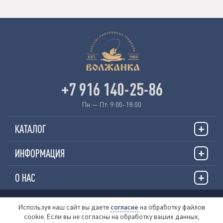
+7 916 140-25-86
Пн — Пт: 9:00-18:00
КАТАЛОГ
ИНФОРМАЦИЯ
О НАС
© 2026 «VOLZHANKAFISHING.RU»
Используя наш сайт вы даете
согласие
на обработку файлов
cookie. Если вы не согласны на обработку ваших данных,
Пользовательское соглашение