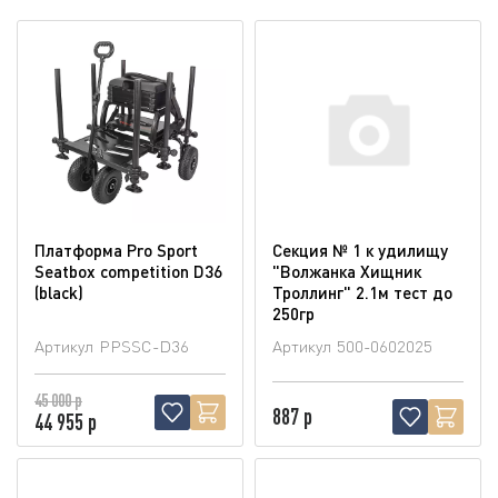
Платформа Pro Sport
Секция № 1 к удилищу
Seatbox competition D36
"Волжанка Хищник
(blaсk)
Троллинг" 2.1м тест до
250гр
Артикул
PPSSC-D36
Артикул
500-0602025
45 000 р
887 р
44 955 р