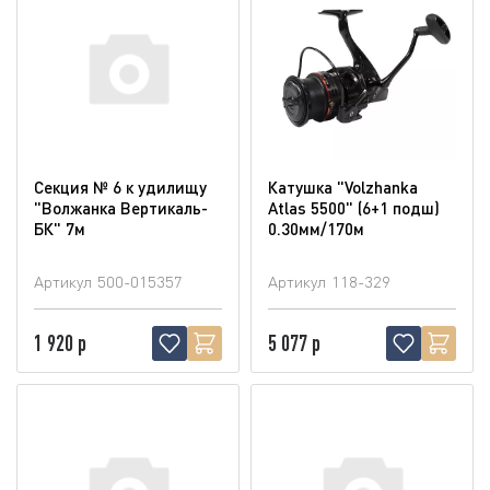
Секция № 6 к удилищу
Катушка "Volzhanka
"Волжанка Вертикаль-
Atlas 5500" (6+1 подш)
БК" 7м
0.30мм/170м
Артикул
500-015357
Артикул
118-329
1 920 р
5 077 р