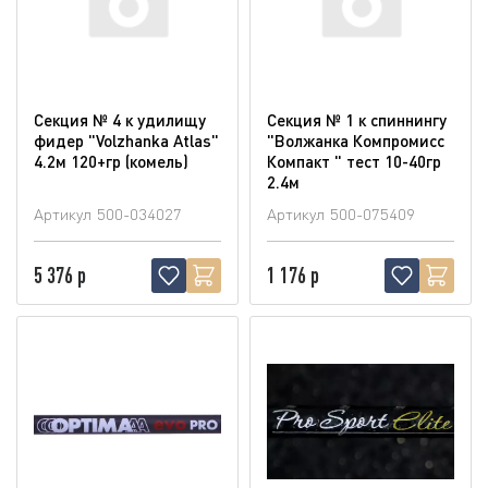
Секция № 4 к удилищу
Секция № 1 к спиннингу
фидер "Volzhanka Atlas"
"Волжанка Компромисс
4.2м 120+гр (комель)
Компакт " тест 10-40гр
2.4м
Артикул
500-034027
Артикул
500-075409
5 376 р
1 176 р