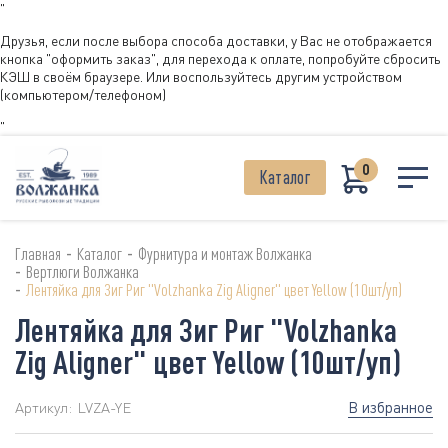
"
Друзья, если после выбора способа доставки, у Вас не отображается
кнопка "оформить заказ", для перехода к оплате, попробуйте сбросить
КЭШ в своём браузере. Или воспользуйтесь другим устройством
(компьютером/телефоном)
"
0
Каталог
-
-
Главная
Каталог
Фурнитура и монтаж Волжанка
-
Вертлюги Волжанка
-
Лентяйка для Зиг Риг "Volzhanka Zig Aligner" цвет Yellow (10шт/уп)
Лентяйка для Зиг Риг "Volzhanka
Zig Aligner" цвет Yellow (10шт/уп)
В избранное
Артикул:
LVZA-YE