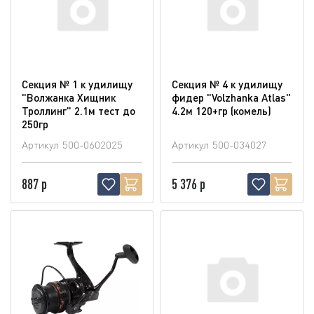
Секция № 1 к удилищу
Секция № 4 к удилищу
"Волжанка Хищник
фидер "Volzhanka Atlas"
Троллинг" 2.1м тест до
4.2м 120+гр (комель)
250гр
Артикул
500-0602025
Артикул
500-034027
887 р
5 376 р