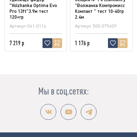
"Volzhanka Optima Evo
"Волжанка Компромисс
Pro 13ft"3.9м тест
Компакт " тест 10-40гр
120+гр
2.4м
Артикул
041-0116
Артикул
500-075409
7 219 р
1 176 р
Мы в соц.сетях: