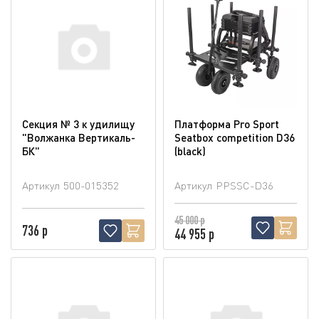
Секция № 3 к удилищу
Платформа Pro Sport
"Волжанка Вертикаль-
Seatbox competition D36
БК"
(blaсk)
Артикул
500-015352
Артикул
PPSSC-D36
45 000 р
736 р
44 955 р