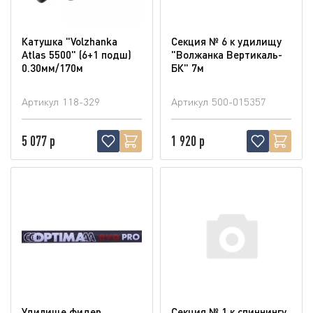
Катушка "Volzhanka
Секция № 6 к удилищу
Atlas 5500" (6+1 подш)
"Волжанка Вертикаль-
0.30мм/170м
БК" 7м
Артикул
118-329
Артикул
500-015357
5 077 р
1 920 р
Удилище фидер
Секция № 1 к спиннингу