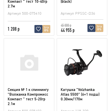
Компакт " тест 10-40гр
(blaсk)
2.7м
Артикул
500-075410
Артикул
PPSSC-D36
45 000 р
1 208 р
44 955 р
Секция № 1 к спиннингу
Катушка "Volzhanka
"Волжанка Компромисс
Atlas 5500" (6+1 подш)
Компакт " тест 5-20гр
0.30мм/170м
2.1м
Артикул
500-075402
Артикул
118-329