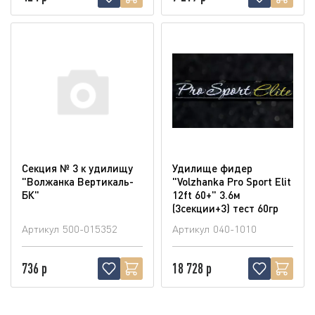
Секция № 3 к удилищу
Удилище фидер
"Волжанка Вертикаль-
"Volzhanka Pro Sport Elit
БК"
12ft 60+" 3.6м
(3секции+3) тест 60гр
Артикул
500-015352
Артикул
040-1010
736 р
18 728 р