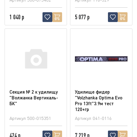
1 040 р
5 077 р
Секция № 2 к удилищу
Удилище фидер
"Волжанка Вертикаль-
"Volzhanka Optima Evo
БК"
Pro 13ft"3.9м тест
120+гр
Артикул
500-015351
Артикул
041-0116
424 р
7 219 р