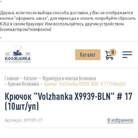
"
Друзья, если после выбора способа доставки, у Вас не отображается
кнопка "оформить заказ", для перехода к оплате, попробуйте сбросить
КЭШ в своём браузере. Или воспользуйтесь другим устройством
(компьютером/телефоном)
"
0
Каталог
-
-
Главная
Каталог
Фурнитура и монтаж Волжанка
-
-
Крючки Волжанка
Крючок "Volzhanka X9939-BLN" # 17 (10шт/уп)
Крючок "Volzhanka X9939-BLN" # 17
(10шт/уп)
В избранное
Артикул:
X9939-17