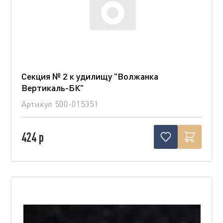
Секция № 2 к удилищу "Волжанка
Вертикаль-БК"
Артикул
500-015351
424 р