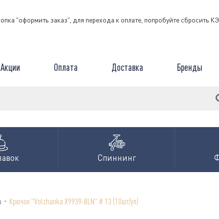
нопка "оформить заказ", для перехода к оплате, попробуйте сбросить 
Акции
Оплата
Доставка
Бренды
лавок
Спиннинг
-
а
Крючок "Volzhanka X9939-BLN" # 13 (10шт/уп)