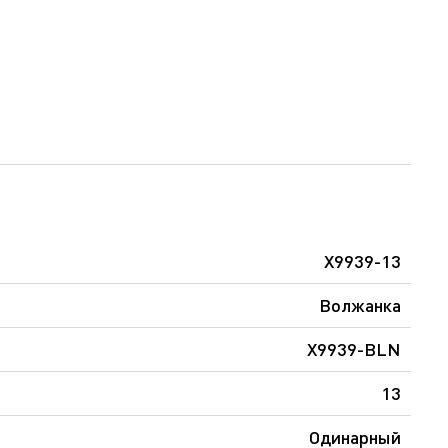
X9939-13
Волжанка
X9939-BLN
13
Одинарный