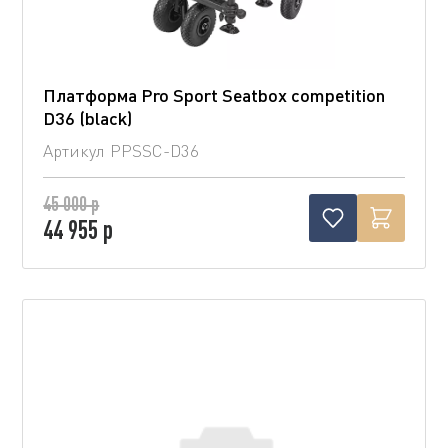
Платформа Pro Sport Seatbox competition
D36 (blaсk)
Артикул
PPSSC-D36
45 000 р
44 955 р