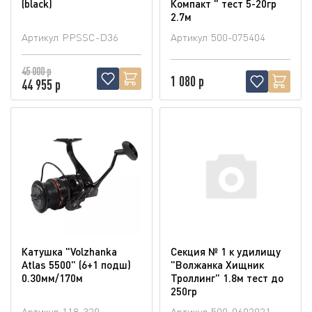
(blaсk)
Компакт " тест 5-20гр
2.7м
Артикул
PPSSC-D36
Артикул
500-075404
45 000 р
1 080 р
44 955 р
Катушка "Volzhanka
Секция № 1 к удилищу
Atlas 5500" (6+1 подш)
"Волжанка Хищник
0.30мм/170м
Троллинг" 1.8м тест до
250гр
Артикул
118-329
Артикул
500-0602021