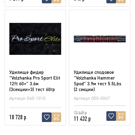
Удилище фидер
Удилище сподовое
"Volzhanka Pro Sport Elit
"Volzhanka Hammer
12ft 60+" 3.6м
Spod" 3.9м тест 5.5Lbs
(3секции+3) тест 60гр
(2 секции)
Артикул
040-1010
Артикул
050-0067
13 449 р
18 728 р
11 432 р