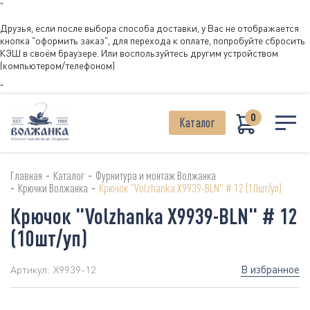
"
Друзья, если после выбора способа доставки, у Вас не отображается
кнопка "оформить заказ", для перехода к оплате, попробуйте сбросить
КЭШ в своём браузере. Или воспользуйтесь другим устройством
(компьютером/телефоном)
"
0
Каталог
-
-
Главная
Каталог
Фурнитура и монтаж Волжанка
-
-
Крючки Волжанка
Крючок "Volzhanka X9939-BLN" # 12 (10шт/уп)
Крючок "Volzhanka X9939-BLN" # 12
(10шт/уп)
В избранное
Артикул:
X9939-12