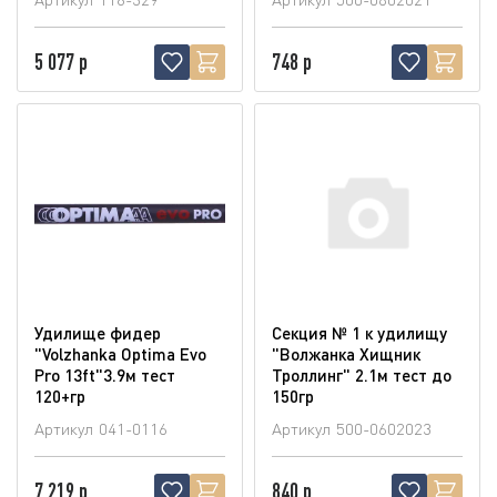
5 077 р
748 р
Удилище фидер
Секция № 1 к удилищу
"Volzhanka Optima Evo
"Волжанка Хищник
Pro 13ft"3.9м тест
Троллинг" 2.1м тест до
120+гр
150гр
Артикул
041-0116
Артикул
500-0602023
7 219 р
840 р