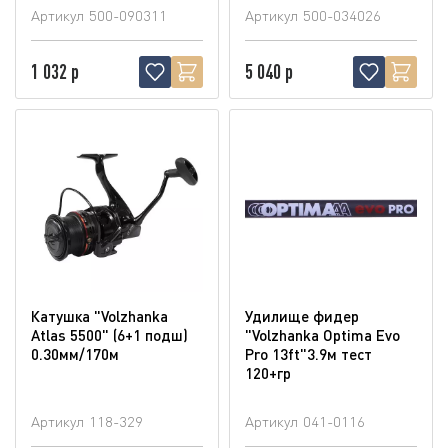
Артикул
500-090311
Артикул
500-034026
1 032 р
5 040 р
Катушка "Volzhanka
Удилище фидер
Atlas 5500" (6+1 подш)
"Volzhanka Optima Evo
0.30мм/170м
Pro 13ft"3.9м тест
120+гр
Артикул
118-329
Артикул
041-0116