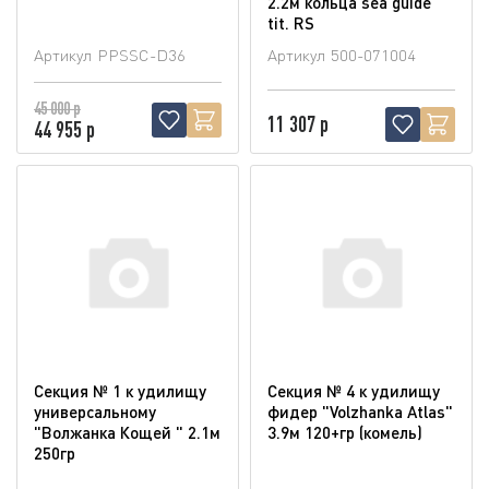
2.2м кольца sea guide
tit. RS
Артикул
PPSSC-D36
Артикул
500-071004
45 000 р
11 307 р
44 955 р
Секция № 1 к удилищу
Секция № 4 к удилищу
универсальному
фидер "Volzhanka Atlas"
"Волжанка Кощей " 2.1м
3.9м 120+гр (комель)
250гр