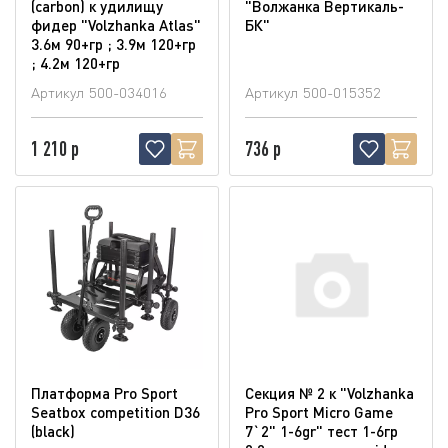
(carbon) к удилищу
"Волжанка Вертикаль-
фидер "Volzhanka Atlas"
БК"
3.6м 90+гр ; 3.9м 120+гр
; 4.2м 120+гр
Артикул
500-034016
Артикул
500-015352
1 210 р
736 р
Платформа Pro Sport
Секция № 2 к "Volzhanka
Seatbox competition D36
Pro Sport Micro Game
(blaсk)
7`2" 1-6gr" тест 1-6гр