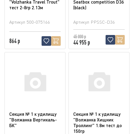
"Volzhanka Travel Trout"
Seatbox competition D36
тест 2-8гр 2.13м
(blaсk)
Артикул
500-075166
Артикул
PPSSC-D36
45 000 р
864 р
44 955 р
Секция № 1 к удилищу
Секция № 1 к удилищу
"Волжанка Вертикаль-
"Волжанка Хищник
БК"
Троллинг" 1.8м тест до
150гр