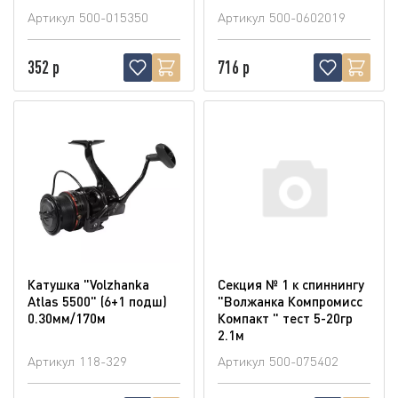
Артикул
500-015350
Артикул
500-0602019
352 р
716 р
Катушка "Volzhanka
Секция № 1 к спиннингу
Atlas 5500" (6+1 подш)
"Волжанка Компромисс
0.30мм/170м
Компакт " тест 5-20гр
2.1м
Артикул
118-329
Артикул
500-075402