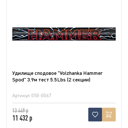
Удилище сподовое "Volzhanka Hammer
Spod" 3.9м тест 5.5Lbs (2 секции)
Артикул
050-0067
13 449 р
11 432 р