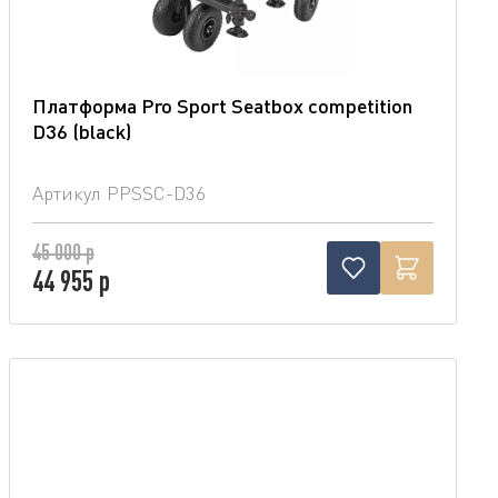
Платформа Pro Sport Seatbox competition
D36 (blaсk)
Артикул
PPSSC-D36
45 000 р
44 955 р