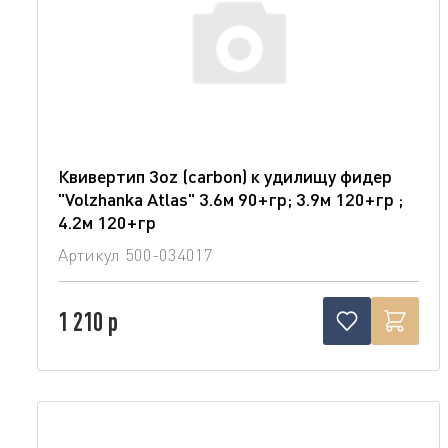
Квивертип 3oz (carbon) к удилищу фидер
"Volzhanka Atlas" 3.6м 90+гр; 3.9м 120+гр ;
4.2м 120+гр
Артикул
500-034017
1 210 р