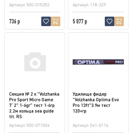
Артикул
500-015352
Артикул
118-329
736 р
5 077 р
Секция № 2 к "Volzhanka
Удилище фидер
Pro Sport Micro Game
"Volzhanka Optima Evo
7`2" 1-6gr" тест 1-6гр
Pro 13ft"3.9м тест
2.2м кольца sea guide
120+гр
tit. RS
Артикул
500-071004
Артикул
041-0116