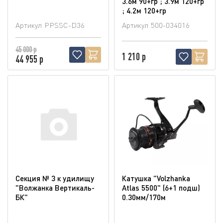
3.6м 90+гр ; 3.9м 120+гр
; 4.2м 120+гр
Артикул
PPSSC-D36
Артикул
500-034016
45 000 р
1 210 р
44 955 р
Секция № 3 к удилищу
Катушка "Volzhanka
"Волжанка Вертикаль-
Atlas 5500" (6+1 подш)
БК"
0.30мм/170м