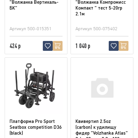
"Волжанка Вертикаль-
"Волжанка Компромисс
БК"
Компакт " тест 5-20гр
2.1м
Артикул
500-015351
Артикул
500-075402
424 р
1 040 р
Платформа Pro Sport
Квивертип 2.5oz
Seatbox competition D36
(carbon) к удилищу
(blaсk)
фидер "Volzhanka Atlas"