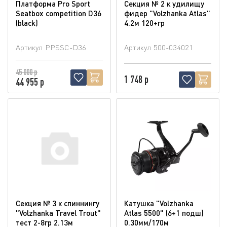
Платформа Pro Sport
Секция № 2 к удилищу
Seatbox competition D36
фидер "Volzhanka Atlas"
(blaсk)
4.2м 120+гр
Артикул
PPSSC-D36
Артикул
500-034021
45 000 р
1 748 р
44 955 р
Секция № 3 к спиннингу
Катушка "Volzhanka
"Volzhanka Travel Trout"
Atlas 5500" (6+1 подш)
тест 2-8гр 2.13м
0.30мм/170м