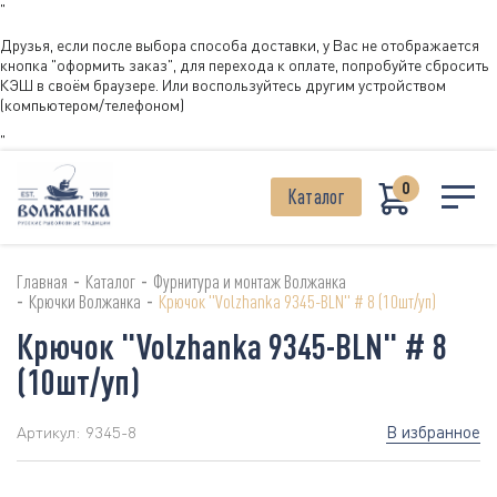
"
Друзья, если после выбора способа доставки, у Вас не отображается
кнопка "оформить заказ", для перехода к оплате, попробуйте сбросить
КЭШ в своём браузере. Или воспользуйтесь другим устройством
(компьютером/телефоном)
"
0
Каталог
-
-
Главная
Каталог
Фурнитура и монтаж Волжанка
-
-
Крючки Волжанка
Крючок "Volzhanka 9345-BLN" # 8 (10шт/уп)
Крючок "Volzhanka 9345-BLN" # 8
(10шт/уп)
В избранное
Артикул:
9345-8