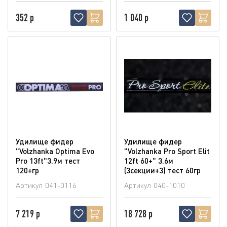
352 р
1 040 р
Удилище фидер
Удилище фидер
"Volzhanka Optima Evo
"Volzhanka Pro Sport Elit
Pro 13ft"3.9м тест
12ft 60+" 3.6м
120+гр
(3секции+3) тест 60гр
Артикул
041-0116
Артикул
040-1010
7 219 р
18 728 р