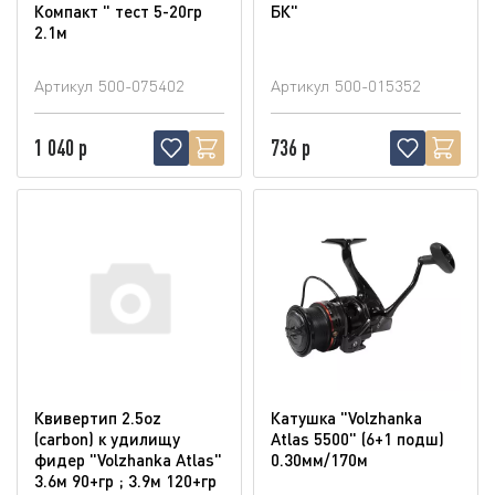
Компакт " тест 5-20гр
БК"
2.1м
Артикул
500-075402
Артикул
500-015352
1 040 р
736 р
Квивертип 2.5oz
Катушка "Volzhanka
(carbon) к удилищу
Atlas 5500" (6+1 подш)
фидер "Volzhanka Atlas"
0.30мм/170м
3.6м 90+гр ; 3.9м 120+гр