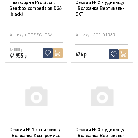
Платформа Pro Sport
Секция № 2 к удилищу
Seatbox competition D36
"Волжанка Вертикаль-
(blaсk)
БК"
Артикул
PPSSC-D36
Артикул
500-015351
45 000 р
424 р
44 955 р
Секция № 1 к спиннингу
Секция № 3 к удилищу
"Волжанка Компромисс
"Волжанка Вертикаль-