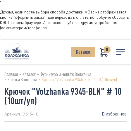
"
Друзья, если после выбора способа доставки, у Вас не отображается
кнопка "оформить заказ", для перехода к оплате, попробуйте сбросить
КЭШ в своём браузере. Или воспользуйтесь другим устройством
(компьютером/телефоном)
"
0
Каталог
-
-
Главная
Каталог
Фурнитура и монтаж Волжанка
-
-
Крючки Волжанка
Крючок "Volzhanka 9345-BLN" # 10 (10шт/уп)
Крючок "Volzhanka 9345-BLN" # 10
(10шт/уп)
В избранное
Артикул:
9345-10