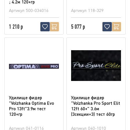
; 4.2м 120+гр
Артикул
500-034016
Артикул
118-329
1 210 р
5 077 р
Удилище фидер
Удилище фидер
"Volzhanka Optima Evo
"Volzhanka Pro Sport Elit
Pro 13ft"3.9м тест
12ft 60+" 3.6м
120+гр
(3секции+3) тест 60гр
Артикул
041-0116
Артикул
040-1010