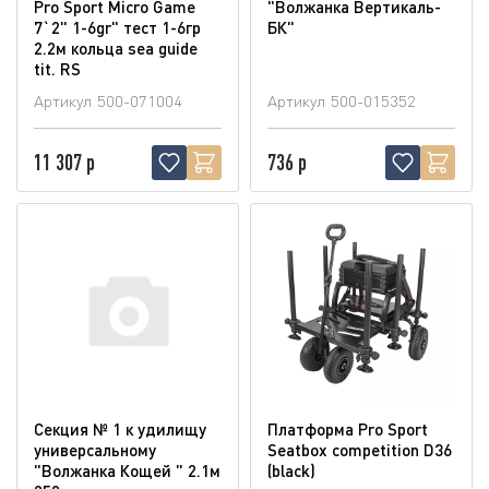
Pro Sport Micro Game
"Волжанка Вертикаль-
7`2" 1-6gr" тест 1-6гр
БК"
2.2м кольца sea guide
tit. RS
Артикул
500-071004
Артикул
500-015352
11 307 р
736 р
Секция № 1 к удилищу
Платформа Pro Sport
универсальному
Seatbox competition D36
"Волжанка Кощей " 2.1м
(blaсk)