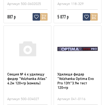
Артикул
500-0602025
Артикул
118-329
887 р
5 077 р
Секция № 4 к удилищу
Удилище фидер
фидер "Volzhanka Atlas"
"Volzhanka Optima Evo
4.2м 120+гр (комель)
Pro 13ft"3.9м тест
120+гр
Артикул
500-034027
Артикул
041-0116