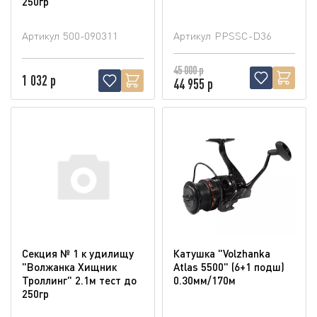
250гр
Артикул
500-090311
Артикул
PPSSC-D36
45 000 р
1 032 р
44 955 р
Секция № 1 к удилищу
Катушка "Volzhanka
"Волжанка Хищник
Atlas 5500" (6+1 подш)
Троллинг" 2.1м тест до
0.30мм/170м
250гр