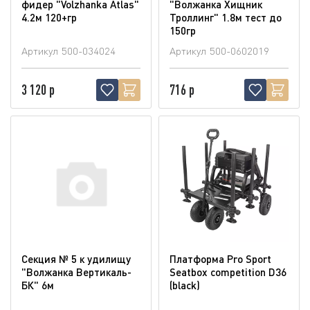
фидер "Volzhanka Atlas"
"Волжанка Хищник
4.2м 120+гр
Троллинг" 1.8м тест до
150гр
Артикул
500-034024
Артикул
500-0602019
3 120 р
716 р
Секция № 5 к удилищу
Платформа Pro Sport
"Волжанка Вертикаль-
Seatbox competition D36
БК" 6м
(blaсk)