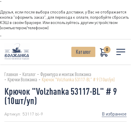
"
Друзья, если после выбора способа доставки, у Вас не отображается
кнопка "оформить заказ", для перехода к оплате, попробуйте сбросить
КЭШ в своём браузере. Или воспользуйтесь другим устройством
(компьютером/телефоном)
"
0
Каталог
-
-
Главная
Каталог
Фурнитура и монтаж Волжанка
-
-
Крючки Волжанка
Крючок "Volzhanka 53117-BL" # 9 (10шт/уп)
Крючок "Volzhanka 53117-BL" # 9
(10шт/уп)
В избранное
Артикул:
53117 bl-9