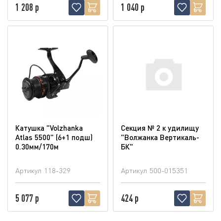
1 208 р
1 040 р
Катушка "Volzhanka
Секция № 2 к удилищу
Atlas 5500" (6+1 подш)
"Волжанка Вертикаль-
0.30мм/170м
БК"
Артикул
118-329
Артикул
500-015351
5 077 р
424 р