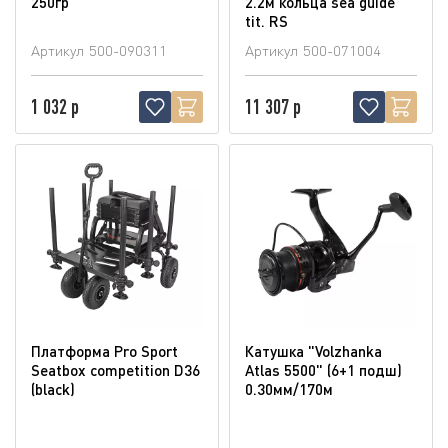
250гр
2.2м кольца sea guide
tit. RS
Артикул
500-090311
Артикул
500-071004
1 032 р
11 307 р
Платформа Pro Sport
Катушка "Volzhanka
Seatbox competition D36
Atlas 5500" (6+1 подш)
(blaсk)
0.30мм/170м