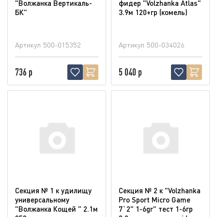
"Волжанка Вертикаль-
фидер "Volzhanka Atlas"
БК"
3.9м 120+гр (комель)
Артикул
500-015352
Артикул
500-034026
736 р
5 040 р
Секция № 1 к удилищу
Секция № 2 к "Volzhanka
универсальному
Pro Sport Micro Game
"Волжанка Кощей " 2.1м
7`2" 1-6gr" тест 1-6гр