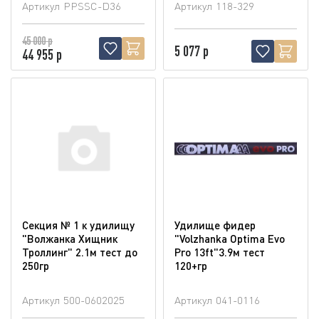
Артикул
PPSSC-D36
Артикул
118-329
45 000 р
5 077 р
44 955 р
Секция № 1 к удилищу
Удилище фидер
"Волжанка Хищник
"Volzhanka Optima Evo
Троллинг" 2.1м тест до
Pro 13ft"3.9м тест
250гр
120+гр
Артикул
500-0602025
Артикул
041-0116