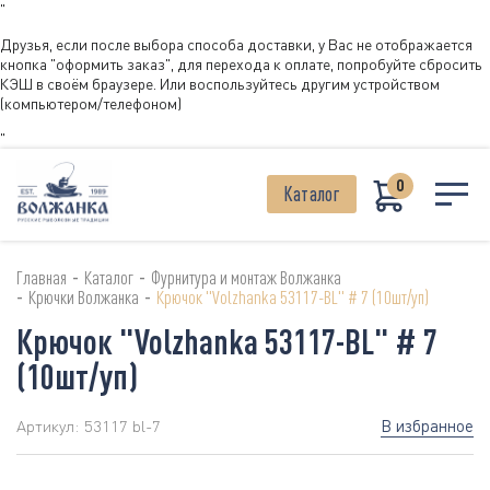
"
Друзья, если после выбора способа доставки, у Вас не отображается
кнопка "оформить заказ", для перехода к оплате, попробуйте сбросить
КЭШ в своём браузере. Или воспользуйтесь другим устройством
(компьютером/телефоном)
"
0
Каталог
-
-
Главная
Каталог
Фурнитура и монтаж Волжанка
-
-
Крючки Волжанка
Крючок "Volzhanka 53117-BL" # 7 (10шт/уп)
Крючок "Volzhanka 53117-BL" # 7
(10шт/уп)
В избранное
Артикул:
53117 bl-7