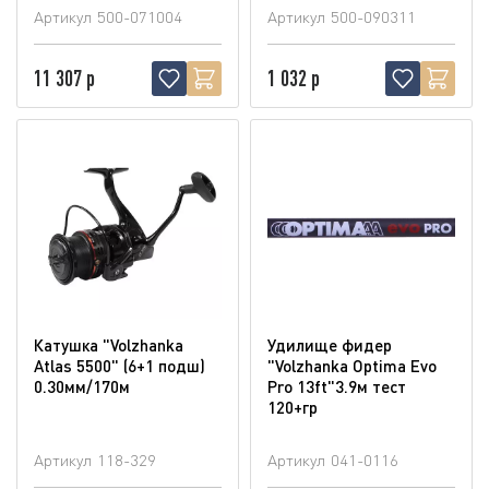
Артикул
500-071004
Артикул
500-090311
11 307 р
1 032 р
Катушка "Volzhanka
Удилище фидер
Atlas 5500" (6+1 подш)
"Volzhanka Optima Evo
0.30мм/170м
Pro 13ft"3.9м тест
120+гр
Артикул
118-329
Артикул
041-0116