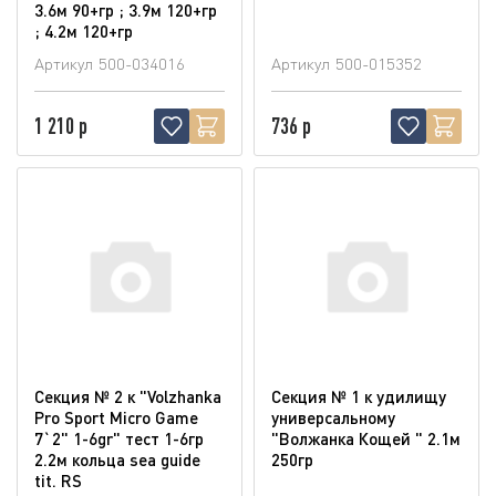
3.6м 90+гр ; 3.9м 120+гр
; 4.2м 120+гр
Артикул
500-034016
Артикул
500-015352
1 210 р
736 р
Секция № 2 к "Volzhanka
Секция № 1 к удилищу
Pro Sport Micro Game
универсальному
7`2" 1-6gr" тест 1-6гр
"Волжанка Кощей " 2.1м
2.2м кольца sea guide
250гр
tit. RS