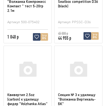
"Волжанка Компромисс
Seatbox competition D36
Компакт " тест 5-20гр
(blaсk)
2.1м
Артикул
500-075402
Артикул
PPSSC-D36
45 000 р
1 040 р
44 955 р
Квивертип 2.5oz
Секция № 3 к удилищу
(carbon) к удилищу
"Волжанка Вертикаль-
фидер "Volzhanka Atlas"
БК"