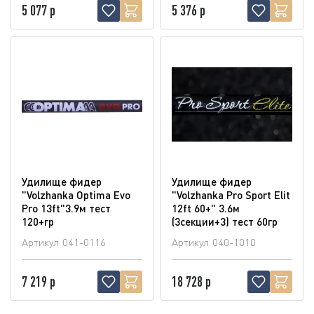
5 077 р
5 376 р
Удилище фидер
Удилище фидер
"Volzhanka Optima Evo
"Volzhanka Pro Sport Elit
Pro 13ft"3.9м тест
12ft 60+" 3.6м
120+гр
(3секции+3) тест 60гр
Артикул
041-0116
Артикул
040-1010
7 219 р
18 728 р