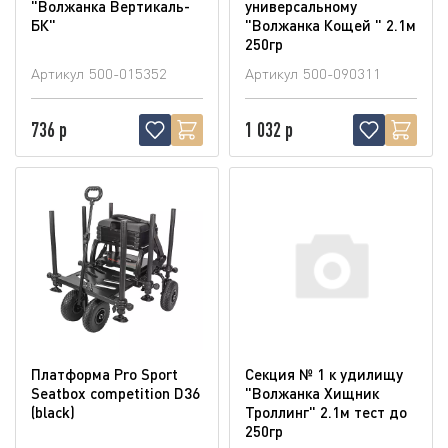
"Волжанка Вертикаль-
универсальному
БК"
"Волжанка Кощей " 2.1м
250гр
Артикул
500-015352
Артикул
500-090311
736 р
1 032 р
Платформа Pro Sport
Секция № 1 к удилищу
Seatbox competition D36
"Волжанка Хищник
(blaсk)
Троллинг" 2.1м тест до
250гр