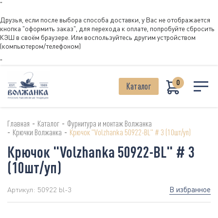
"
Друзья, если после выбора способа доставки, у Вас не отображается
кнопка "оформить заказ", для перехода к оплате, попробуйте сбросить
КЭШ в своём браузере. Или воспользуйтесь другим устройством
(компьютером/телефоном)
"
0
Каталог
-
-
Главная
Каталог
Фурнитура и монтаж Волжанка
-
-
Крючки Волжанка
Крючок "Volzhanka 50922-BL" # 3 (10шт/уп)
Крючок "Volzhanka 50922-BL" # 3
(10шт/уп)
В избранное
Артикул:
50922 bl-3