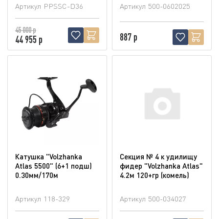
Артикул
PPSSC-D36
Артикул
500-0602025
45 000 р
887 р
44 955 р
Катушка "Volzhanka
Секция № 4 к удилищу
Atlas 5500" (6+1 подш)
фидер "Volzhanka Atlas"
0.30мм/170м
4.2м 120+гр (комель)
Артикул
118-329
Артикул
500-034027