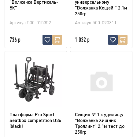
"Волжанка Вертикаль-
универсальному
БК"
"Волжанка Кощей " 2.1м
250гр
Артикул
500-015352
Артикул
500-090311
736 р
1 032 р
Платформа Pro Sport
Секция № 1 к удилищу
Seatbox competition D36
"Волжанка Хищник
(blaсk)
Троллинг" 2.1м тест до
250гр