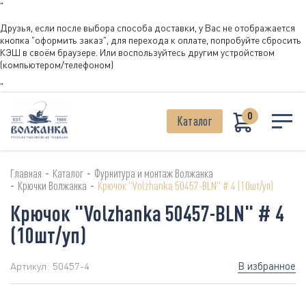
"
Друзья, если после выбора способа доставки, у Вас не отображается
кнопка "оформить заказ", для перехода к оплате, попробуйте сбросить
КЭШ в своём браузере. Или воспользуйтесь другим устройством
(компьютером/телефоном)
"
0
Каталог
-
-
Главная
Каталог
Фурнитура и монтаж Волжанка
-
-
Крючки Волжанка
Крючок "Volzhanka 50457-BLN" # 4 (10шт/уп)
Крючок "Volzhanka 50457-BLN" # 4
(10шт/уп)
В избранное
Артикул:
50457-4