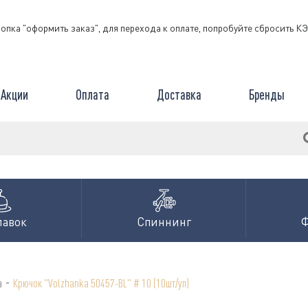
нопка "оформить заказ", для перехода к оплате, попробуйте сбросить 
Акции
Оплата
Доставка
Бренды
лавок
Спиннинг
-
а
Крючок "Volzhanka 50457-BL" # 10 (10шт/уп)