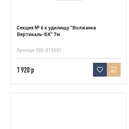
Секция № 6 к удилищу "Волжанка
Вертикаль-БК" 7м
Артикул
500-015357
1 920 р