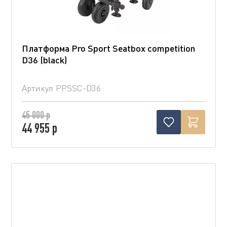
Платформа Pro Sport Seatbox competition
D36 (blaсk)
Артикул
PPSSC-D36
45 000 р
44 955 р