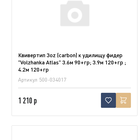
Квивертип 3oz (carbon) к удилищу фидер
"Volzhanka Atlas" 3.6м 90+гр; 3.9м 120+гр ;
4.2м 120+гр
Артикул
500-034017
1 210 р