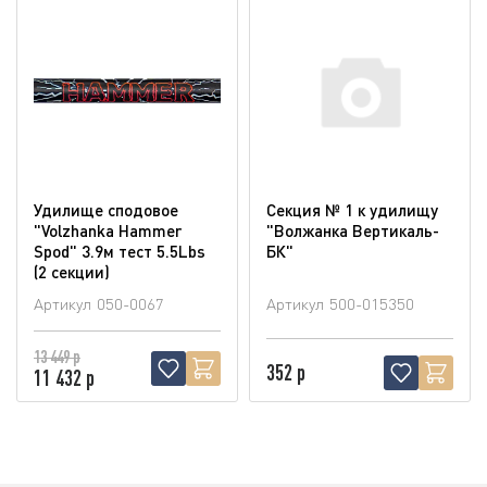
Удилище сподовое
Секция № 1 к удилищу
"Volzhanka Hammer
"Волжанка Вертикаль-
Spod" 3.9м тест 5.5Lbs
БК"
(2 секции)
Артикул
050-0067
Артикул
500-015350
13 449 р
352 р
11 432 р