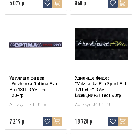
5 077 р
840 р
Удилище фидер
Удилище фидер
"Volzhanka Optima Evo
"Volzhanka Pro Sport Elit
Pro 13ft"3.9м тест
12ft 60+" 3.6м
120+гр
(3секции+3) тест 60гр
Артикул
041-0116
Артикул
040-1010
7 219 р
18 728 р