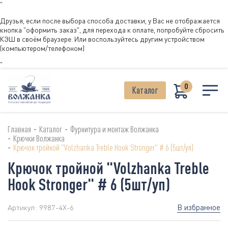
"
Друзья, если после выбора способа доставки, у Вас не отображается
кнопка "оформить заказ", для перехода к оплате, попробуйте сбросить
КЭШ в своём браузере. Или воспользуйтесь другим устройством
(компьютером/телефоном)
"
0
Каталог
-
-
Главная
Каталог
Фурнитура и монтаж Волжанка
-
Крючки Волжанка
-
Крючок тройной "Volzhanka Treble Hook Stronger" # 6 (5шт/уп)
Крючок тройной "Volzhanka Treble
Hook Stronger" # 6 (5шт/уп)
В избранное
Артикул:
9987-4X-6