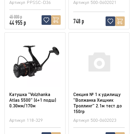
Артикул
PPSSC-D36
Артикул
500-0602021
45 000 р
748 р
44 955 р
Катушка "Volzhanka
Секция № 1 к удилищу
Atlas 5500" (6+1 подш)
"Волжанка Хищник
0.30мм/170м
Троллинг" 2.1м тест до
150гр
Артикул
118-329
Артикул
500-0602023