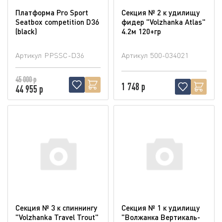
Платформа Pro Sport
Секция № 2 к удилищу
Seatbox competition D36
фидер "Volzhanka Atlas"
(blaсk)
4.2м 120+гр
Артикул
PPSSC-D36
Артикул
500-034021
45 000 р
1 748 р
44 955 р
Секция № 3 к спиннингу
Секция № 1 к удилищу
"Volzhanka Travel Trout"
"Волжанка Вертикаль-