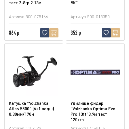
тест 2-8гр 2.13м
БК"
Артикул
500-075166
Артикул
500-015350
864 р
352 р
Катушка "Volzhanka
Удилище фидер
Atlas 5500" (6+1 подш)
"Volzhanka Optima Evo
0.30мм/170м
Pro 13ft"3.9м тест
120+гр
Артикул
118-329
Артикул
041-0116