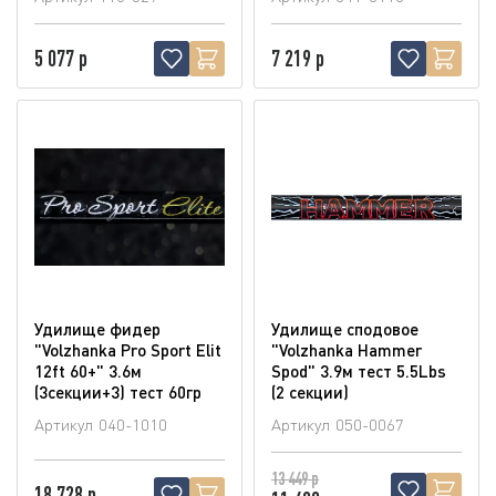
5 077 р
7 219 р
Удилище фидер
Удилище сподовое
"Volzhanka Pro Sport Elit
"Volzhanka Hammer
12ft 60+" 3.6м
Spod" 3.9м тест 5.5Lbs
(3секции+3) тест 60гр
(2 секции)
Артикул
040-1010
Артикул
050-0067
13 449 р
18 728 р