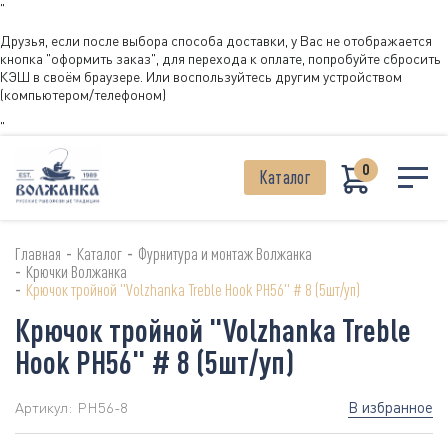
"
Друзья, если после выбора способа доставки, у Вас не отображается
кнопка "оформить заказ", для перехода к оплате, попробуйте сбросить
КЭШ в своём браузере. Или воспользуйтесь другим устройством
(компьютером/телефоном)
"
0
Каталог
-
-
Главная
Каталог
Фурнитура и монтаж Волжанка
-
Крючки Волжанка
-
Крючок тройной "Volzhanka Treble Hook PH56" # 8 (5шт/уп)
Крючок тройной "Volzhanka Treble
Hook PH56" # 8 (5шт/уп)
В избранное
Артикул:
PH56-8