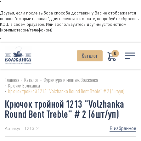
"
Друзья, если после выбора способа доставки, у Вас не отображается
кнопка "оформить заказ", для перехода к оплате, попробуйте сбросить
КЭШ в своём браузере. Или воспользуйтесь другим устройством
(компьютером/телефоном)
"
0
Каталог
-
-
Главная
Каталог
Фурнитура и монтаж Волжанка
-
Крючки Волжанка
-
Крючок тройной 1213 "Volzhanka Round Bent Treble" # 2 (6шт/уп)
Крючок тройной 1213 "Volzhanka
Round Bent Treble" # 2 (6шт/уп)
В избранное
Артикул:
1213-2