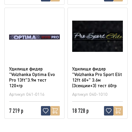
Удилище фидер
Удилище фидер
"Volzhanka Optima Evo
"Volzhanka Pro Sport Elit
Pro 13ft"3.9м тест
12ft 60+" 3.6м
120+гр
(3секции+3) тест 60гр
Артикул
041-0116
Артикул
040-1010
7 219 р
18 728 р