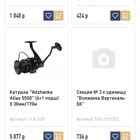
1 040 р
424 р
Катушка "Volzhanka
Секция № 3 к удилищу
Atlas 5500" (6+1 подш)
"Волжанка Вертикаль-
0.30мм/170м
БК"
Артикул
118-329
Артикул
500-015352
5 077 р
736 р