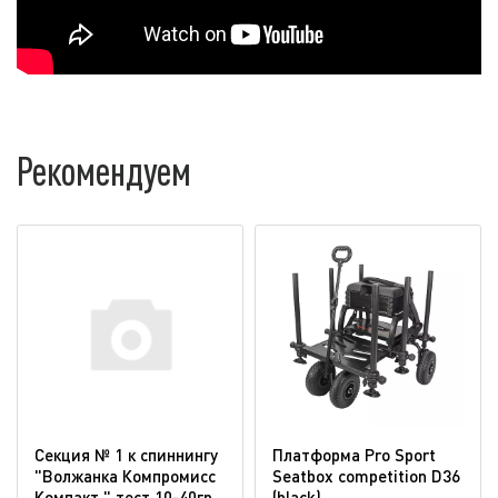
Рекомендуем
Секция № 1 к спиннингу
Платформа Pro Sport
"Волжанка Компромисс
Seatbox competition D36
Компакт " тест 10-40гр
(blaсk)