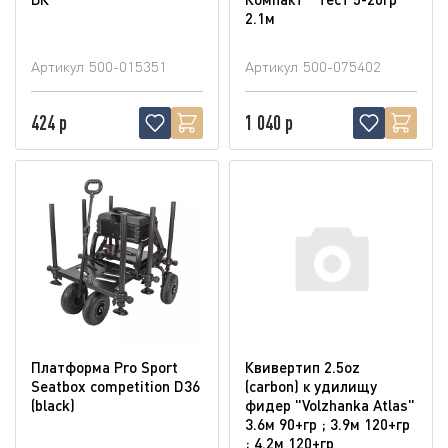
2.1м
Артикул
500-015351
Артикул
500-075402
424 р
1 040 р
Платформа Pro Sport
Квивертип 2.5oz
Seatbox competition D36
(carbon) к удилищу
(blaсk)
фидер "Volzhanka Atlas"
3.6м 90+гр ; 3.9м 120+гр
; 4.2м 120+гр