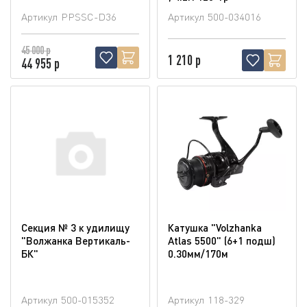
Артикул
PPSSC-D36
Артикул
500-034016
45 000 р
1 210 р
44 955 р
Секция № 3 к удилищу
Катушка "Volzhanka
"Волжанка Вертикаль-
Atlas 5500" (6+1 подш)
БК"
0.30мм/170м
Артикул
500-015352
Артикул
118-329