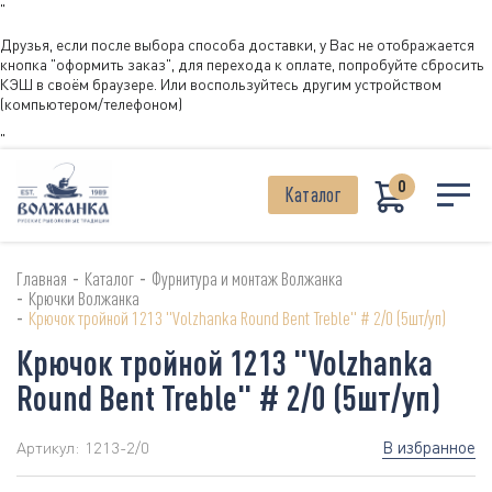
"
Друзья, если после выбора способа доставки, у Вас не отображается
кнопка "оформить заказ", для перехода к оплате, попробуйте сбросить
КЭШ в своём браузере. Или воспользуйтесь другим устройством
(компьютером/телефоном)
"
0
Каталог
-
-
Главная
Каталог
Фурнитура и монтаж Волжанка
-
Крючки Волжанка
-
Крючок тройной 1213 "Volzhanka Round Bent Treble" # 2/0 (5шт/уп)
Крючок тройной 1213 "Volzhanka
Round Bent Treble" # 2/0 (5шт/уп)
В избранное
Артикул:
1213-2/0