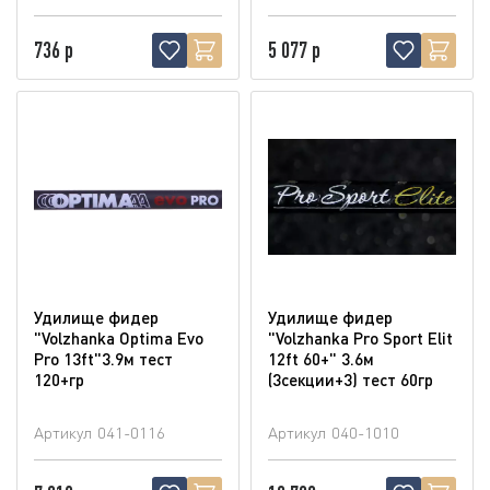
736 р
5 077 р
Удилище фидер
Удилище фидер
"Volzhanka Optima Evo
"Volzhanka Pro Sport Elit
Pro 13ft"3.9м тест
12ft 60+" 3.6м
120+гр
(3секции+3) тест 60гр
Артикул
041-0116
Артикул
040-1010