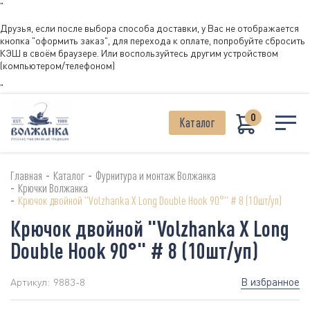
"
Друзья, если после выбора способа доставки, у Вас не отображается
кнопка "оформить заказ", для перехода к оплате, попробуйте сбросить
КЭШ в своём браузере. Или воспользуйтесь другим устройством
(компьютером/телефоном)
"
0
Каталог
-
-
Главная
Каталог
Фурнитура и монтаж Волжанка
-
Крючки Волжанка
-
Крючок двойной "Volzhanka X Long Double Hook 90°" # 8 (10шт/уп)
Крючок двойной "Volzhanka X Long
Double Hook 90°" # 8 (10шт/уп)
В избранное
Артикул:
9883-8