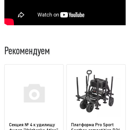
Рекомендуем
Секция № 4 к удилищу
Платформа Pro Sport
фидер "Volzhanka Atlas"
Seatbox competition D36