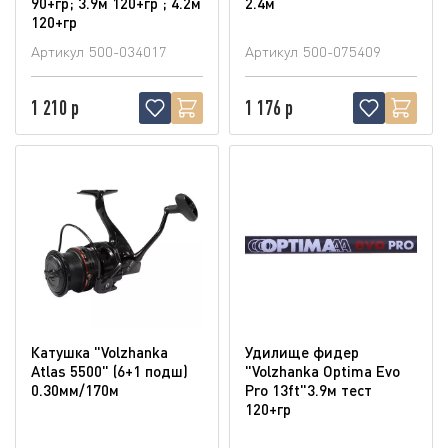
90+гр; 3.9м 120+гр ; 4.2м
2.4м
120+гр
Артикул
500-034017
Артикул
500-075409
1 210 р
1 176 р
Катушка "Volzhanka
Удилище фидер
Atlas 5500" (6+1 подш)
"Volzhanka Optima Evo
0.30мм/170м
Pro 13ft"3.9м тест
120+гр