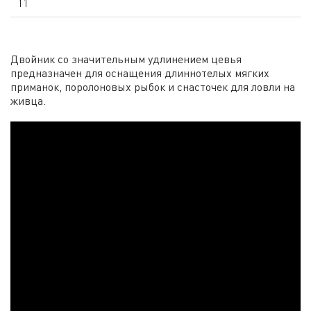
11
Двойник со значительным удлинением цевья
предназначен для оснащения длиннотелых мягких
приманок, поролоновых рыбок и снасточек для ловли на
живца.