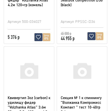
4.2м 120+гр (комель)
(blaсk)
Артикул
500-034027
Артикул
PPSSC-D36
45 000 р
5 376 р
44 955 р
Квивертип 3oz (carbon) к
Секция № 1 к спиннингу
удилищу фидер
"Волжанка Компромисс
"Volzhanka Atlas" 3.6м
Компакт " тест 10-40гр