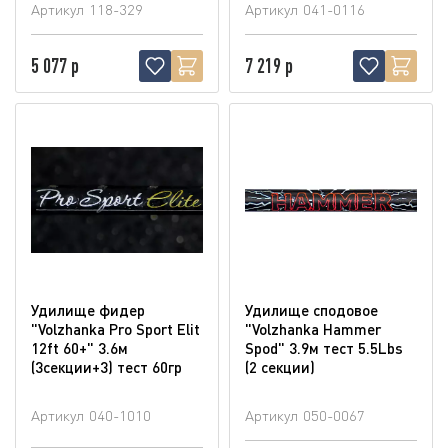
Артикул
118-329
Артикул
041-0116
5 077 р
7 219 р
Удилище фидер
Удилище сподовое
"Volzhanka Pro Sport Elit
"Volzhanka Hammer
12ft 60+" 3.6м
Spod" 3.9м тест 5.5Lbs
(3секции+3) тест 60гр
(2 секции)
Артикул
040-1010
Артикул
050-0067