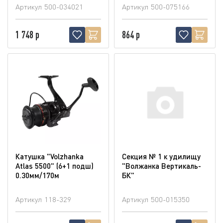
Артикул
500-034021
Артикул
500-075166
1 748 р
864 р
Катушка "Volzhanka
Секция № 1 к удилищу
Atlas 5500" (6+1 подш)
"Волжанка Вертикаль-
0.30мм/170м
БК"
Артикул
118-329
Артикул
500-015350