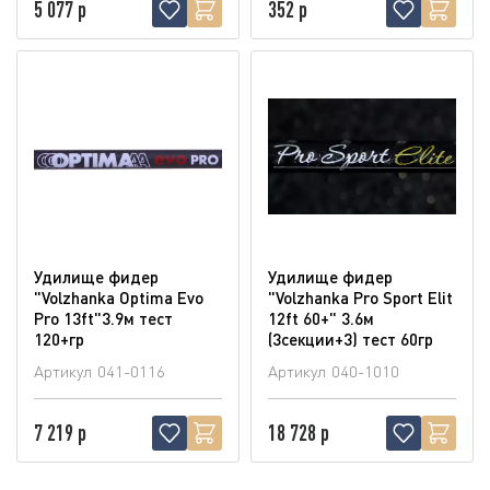
5 077 р
352 р
Удилище фидер
Удилище фидер
"Volzhanka Optima Evo
"Volzhanka Pro Sport Elit
Pro 13ft"3.9м тест
12ft 60+" 3.6м
120+гр
(3секции+3) тест 60гр
Артикул
041-0116
Артикул
040-1010
7 219 р
18 728 р