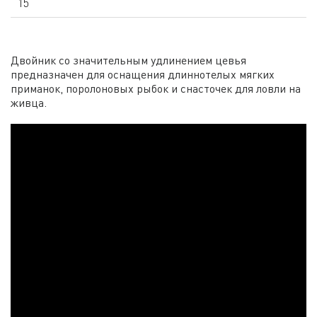
15
Двойник со значительным удлинением цевья
предназначен для оснащения длиннотелых мягких
приманок, поролоновых рыбок и снасточек для ловли на
живца.