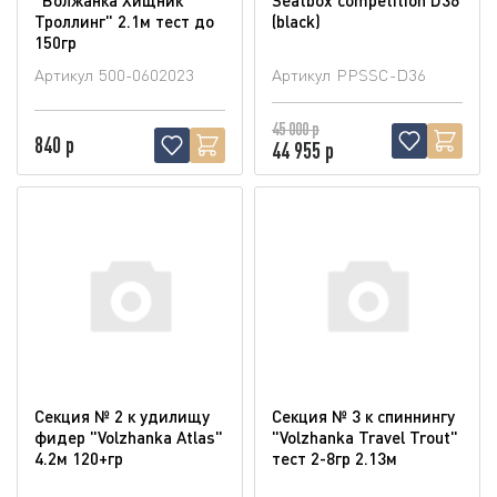
Троллинг" 2.1м тест до
(blaсk)
150гр
Артикул
500-0602023
Артикул
PPSSC-D36
45 000 р
840 р
44 955 р
Секция № 2 к удилищу
Секция № 3 к спиннингу
фидер "Volzhanka Atlas"
"Volzhanka Travel Trout"
4.2м 120+гр
тест 2-8гр 2.13м