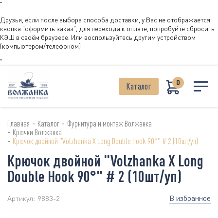
"
Друзья, если после выбора способа доставки, у Вас не отображается
кнопка "оформить заказ", для перехода к оплате, попробуйте сбросить
КЭШ в своём браузере. Или воспользуйтесь другим устройством
(компьютером/телефоном)
"
0
Каталог
-
-
Главная
Каталог
Фурнитура и монтаж Волжанка
-
Крючки Волжанка
-
Крючок двойной "Volzhanka X Long Double Hook 90°" # 2 (10шт/уп)
Крючок двойной "Volzhanka X Long
Double Hook 90°" # 2 (10шт/уп)
В избранное
Артикул:
9883-2