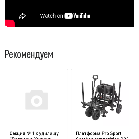
Рекомендуем
Секция № 1 к удилищу
Платформа Pro Sport
"Волжанка Хищник
Seatbox competition D36