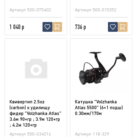
Артикул
500-075402
Артикул
500-015352
1 040 р
736 р
Квивертип 2.5oz
Катушка "Volzhanka
(carbon) к удилищу
Atlas 5500" (6+1 подш)
фидер "Volzhanka Atlas"
0.30мм/170м
3.6м 90+гр ; 3.9м 120+гр
; 4.2м 120+гр
Артикул
500-034016
Артикул
118-329