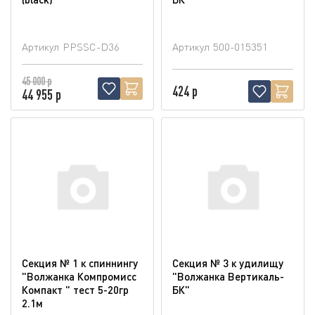
Артикул
PPSSC-D36
Артикул
500-015351
45 000 р
424 р
44 955 р
Секция № 1 к спиннингу
Секция № 3 к удилищу
"Волжанка Компромисс
"Волжанка Вертикаль-
Компакт " тест 5-20гр
БК"
2.1м