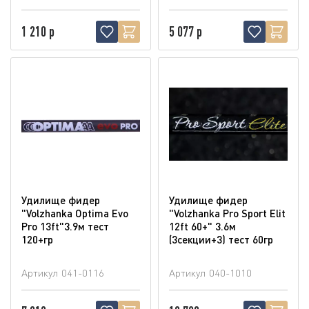
1 210 р
5 077 р
Удилище фидер
Удилище фидер
"Volzhanka Optima Evo
"Volzhanka Pro Sport Elit
Pro 13ft"3.9м тест
12ft 60+" 3.6м
120+гр
(3секции+3) тест 60гр
Артикул
041-0116
Артикул
040-1010