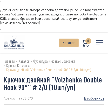
"
Друзья, если после выбора способа доставки, у Вас не отображается
кнопка "оформить заказ", для перехода к оплате, попробуйте сбросить
КЭШ в своём браузере. Или воспользуйтесь другим устройством
(компьютером/телефоном)
"
0
Каталог
-
-
Главная
Каталог
Фурнитура и монтаж Волжанка
-
Крючки Волжанка
-
Крючок двойной "Volzhanka Double Hook 90°" # 2/0 (10шт/уп)
Крючок двойной "Volzhanka Double
Hook 90°" # 2/0 (10шт/уп)
В избранное
Артикул:
9983-2/0