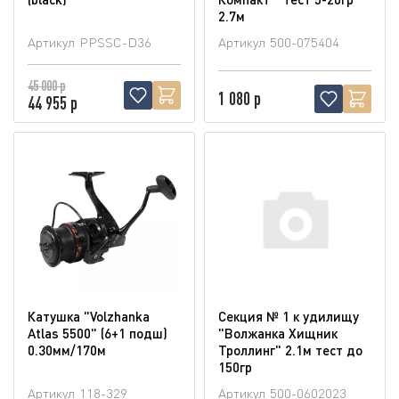
2.7м
Артикул
PPSSC-D36
Артикул
500-075404
45 000 р
1 080 р
44 955 р
Катушка "Volzhanka
Секция № 1 к удилищу
Atlas 5500" (6+1 подш)
"Волжанка Хищник
0.30мм/170м
Троллинг" 2.1м тест до
150гр
Артикул
118-329
Артикул
500-0602023