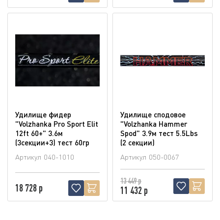
Удилище фидер
Удилище сподовое
"Volzhanka Pro Sport Elit
"Volzhanka Hammer
12ft 60+" 3.6м
Spod" 3.9м тест 5.5Lbs
(3секции+3) тест 60гр
(2 секции)
Артикул
040-1010
Артикул
050-0067
13 449 р
18 728 р
11 432 р