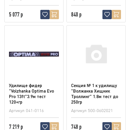
5 077 р
840 р
Удилище фидер
Секция № 1 к удилищу
"Volzhanka Optima Evo
"Волжанка Хищник
Pro 13ft"3.9м тест
Троллинг" 1.8м тест до
120+гр
250гр
Артикул
041-0116
Артикул
500-0602021
7 219 р
748 р