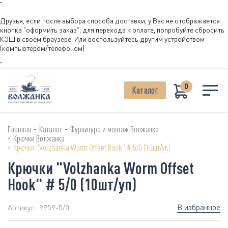
"
Друзья, если после выбора способа доставки, у Вас не отображается
кнопка "оформить заказ", для перехода к оплате, попробуйте сбросить
КЭШ в своём браузере. Или воспользуйтесь другим устройством
(компьютером/телефоном)
"
0
Каталог
-
-
Главная
Каталог
Фурнитура и монтаж Волжанка
-
Крючки Волжанка
-
Крючки "Volzhanka Worm Offset Hook" # 5/0 (10шт/уп)
Крючки "Volzhanka Worm Offset
Hook" # 5/0 (10шт/уп)
В избранное
Артикул:
9959-5/0