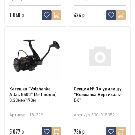
1 040 р
424 р
Катушка "Volzhanka
Секция № 3 к удилищу
Atlas 5500" (6+1 подш)
"Волжанка Вертикаль-
0.30мм/170м
БК"
Артикул
118-329
Артикул
500-015352
5 077 р
736 р