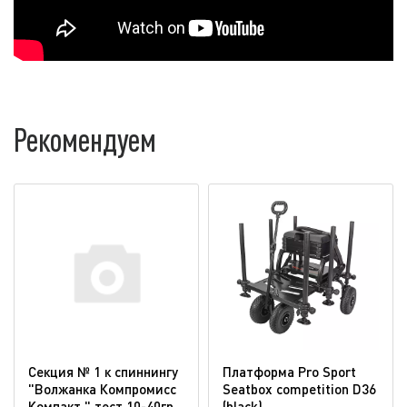
Рекомендуем
Секция № 1 к спиннингу
Платформа Pro Sport
"Волжанка Компромисс
Seatbox competition D36
Компакт " тест 10-40гр
(blaсk)