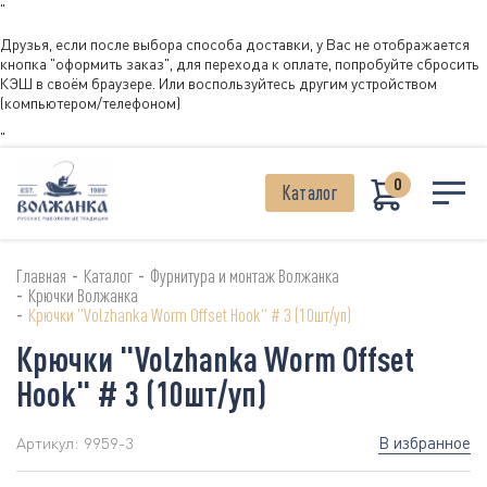
"
Друзья, если после выбора способа доставки, у Вас не отображается
кнопка "оформить заказ", для перехода к оплате, попробуйте сбросить
КЭШ в своём браузере. Или воспользуйтесь другим устройством
(компьютером/телефоном)
"
0
Каталог
-
-
Главная
Каталог
Фурнитура и монтаж Волжанка
-
Крючки Волжанка
-
Крючки "Volzhanka Worm Offset Hook" # 3 (10шт/уп)
Крючки "Volzhanka Worm Offset
Hook" # 3 (10шт/уп)
В избранное
Артикул:
9959-3