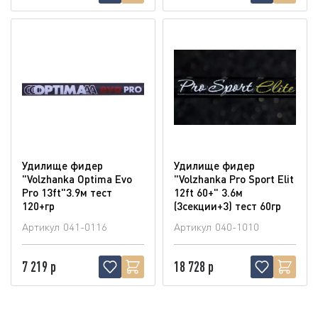
Удилище фидер
Удилище фидер
"Volzhanka Optima Evo
"Volzhanka Pro Sport Elit
Pro 13ft"3.9м тест
12ft 60+" 3.6м
120+гр
(3секции+3) тест 60гр
Артикул
041-0116
Артикул
040-1010
7 219 р
18 728 р