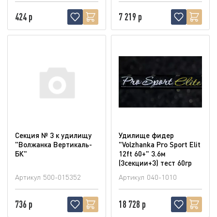
424 р
7 219 р
Секция № 3 к удилищу
Удилище фидер
"Волжанка Вертикаль-
"Volzhanka Pro Sport Elit
БК"
12ft 60+" 3.6м
(3секции+3) тест 60гр
Артикул
500-015352
Артикул
040-1010
736 р
18 728 р