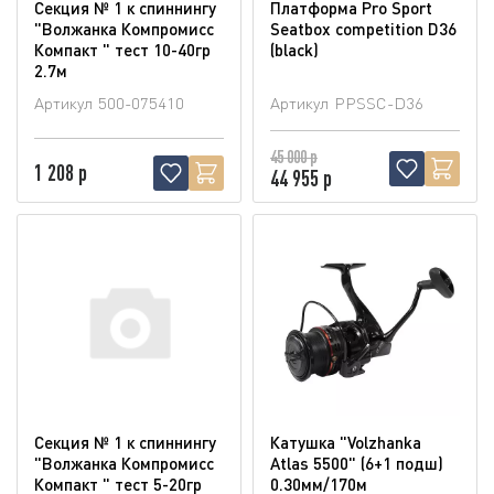
Секция № 1 к спиннингу
Платформа Pro Sport
"Волжанка Компромисс
Seatbox competition D36
Компакт " тест 10-40гр
(blaсk)
2.7м
Артикул
500-075410
Артикул
PPSSC-D36
45 000 р
1 208 р
44 955 р
Секция № 1 к спиннингу
Катушка "Volzhanka
"Волжанка Компромисс
Atlas 5500" (6+1 подш)
Компакт " тест 5-20гр
0.30мм/170м