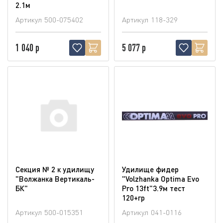
2.1м
Артикул
500-075402
Артикул
118-329
1 040 р
5 077 р
Секция № 2 к удилищу
Удилище фидер
"Волжанка Вертикаль-
"Volzhanka Optima Evo
БК"
Pro 13ft"3.9м тест
120+гр
Артикул
500-015351
Артикул
041-0116