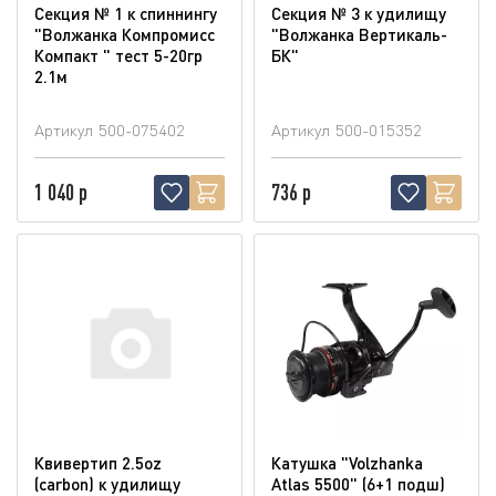
Секция № 1 к спиннингу
Секция № 3 к удилищу
"Волжанка Компромисс
"Волжанка Вертикаль-
Компакт " тест 5-20гр
БК"
2.1м
Артикул
500-075402
Артикул
500-015352
1 040 р
736 р
Квивертип 2.5oz
Катушка "Volzhanka
(carbon) к удилищу
Atlas 5500" (6+1 подш)