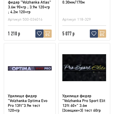
фидер "Volzhanka Atlas"
0.30мм/170м
3.6м 90+гр ; 3.9м 120+гр
; 4.2м 120+гр
Артикул
500-034016
Артикул
118-329
1 210 р
5 077 р
Удилище фидер
Удилище фидер
"Volzhanka Optima Evo
"Volzhanka Pro Sport Elit
Pro 13ft"3.9м тест
12ft 60+" 3.6м
120+гр
(3секции+3) тест 60гр