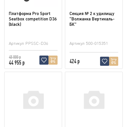
Платформа Pro Sport
Секция № 2 к удилищу
Seatbox competition D36
"Волжанка Вертикаль-
(blaсk)
БК"
Артикул
PPSSC-D36
Артикул
500-015351
45 000 р
424 р
44 955 р