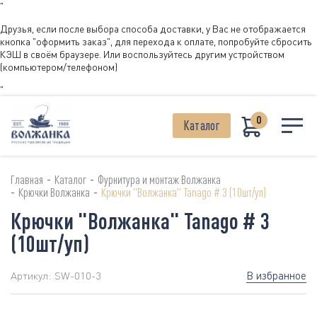
"
Друзья, если после выбора способа доставки, у Вас не отображается
кнопка "оформить заказ", для перехода к оплате, попробуйте сбросить
КЭШ в своём браузере. Или воспользуйтесь другим устройством
(компьютером/телефоном)
"
0
Каталог
-
-
Главная
Каталог
Фурнитура и монтаж Волжанка
-
-
Крючки Волжанка
Крючки "Волжанка" Tanago # 3 (10шт/уп)
Крючки "Волжанка" Tanago # 3
(10шт/уп)
В избранное
Артикул:
SW-010-3