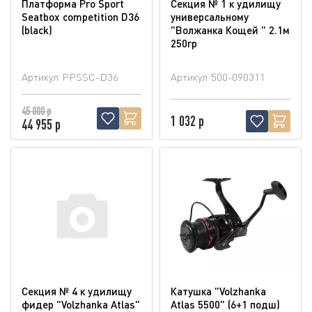
Платформа Pro Sport
Секция № 1 к удилищу
Seatbox competition D36
универсальному
(blaсk)
"Волжанка Кощей " 2.1м
250гр
Артикул
PPSSC-D36
Артикул
500-090311
45 000 р
1 032 р
44 955 р
Секция № 4 к удилищу
Катушка "Volzhanka
фидер "Volzhanka Atlas"
Atlas 5500" (6+1 подш)