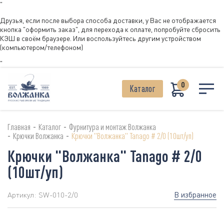
"
Друзья, если после выбора способа доставки, у Вас не отображается
кнопка "оформить заказ", для перехода к оплате, попробуйте сбросить
КЭШ в своём браузере. Или воспользуйтесь другим устройством
(компьютером/телефоном)
"
0
Каталог
-
-
Главная
Каталог
Фурнитура и монтаж Волжанка
-
-
Крючки Волжанка
Крючки "Волжанка" Tanago # 2/0 (10шт/уп)
Крючки "Волжанка" Tanago # 2/0
(10шт/уп)
В избранное
Артикул:
SW-010-2/0