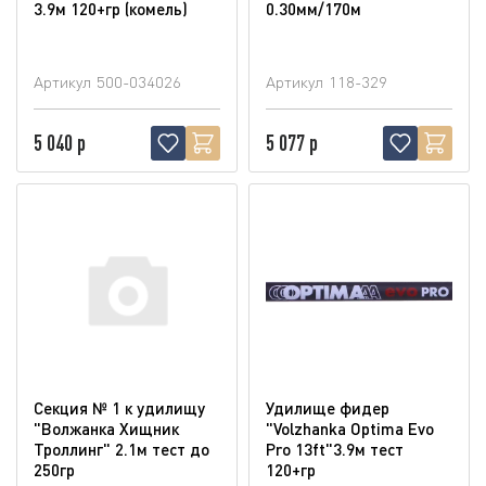
3.9м 120+гр (комель)
0.30мм/170м
Артикул
500-034026
Артикул
118-329
5 040 р
5 077 р
Секция № 1 к удилищу
Удилище фидер
"Волжанка Хищник
"Volzhanka Optima Evo
Троллинг" 2.1м тест до
Pro 13ft"3.9м тест
250гр
120+гр