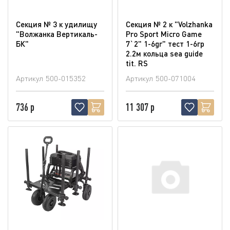
Секция № 3 к удилищу
Секция № 2 к "Volzhanka
"Волжанка Вертикаль-
Pro Sport Micro Game
БК"
7`2" 1-6gr" тест 1-6гр
2.2м кольца sea guide
tit. RS
Артикул
500-015352
Артикул
500-071004
736 р
11 307 р