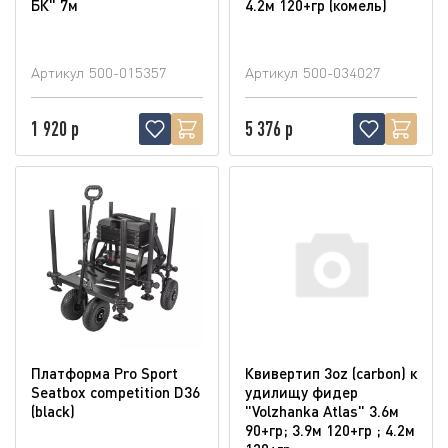
БК" 7м
4.2м 120+гр (комель)
Артикул
500-015357
Артикул
500-034027
1 920 р
5 376 р
Платформа Pro Sport
Квивертип 3oz (carbon) к
Seatbox competition D36
удилищу фидер
(blaсk)
"Volzhanka Atlas" 3.6м
90+гр; 3.9м 120+гр ; 4.2м