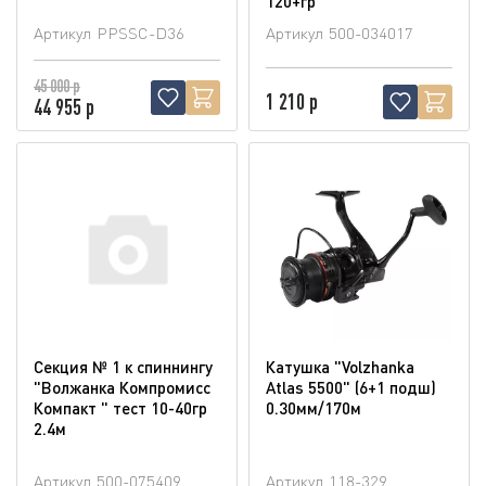
120+гр
Артикул
PPSSC-D36
Артикул
500-034017
45 000 р
1 210 р
44 955 р
Секция № 1 к спиннингу
Катушка "Volzhanka
"Волжанка Компромисс
Atlas 5500" (6+1 подш)
Компакт " тест 10-40гр
0.30мм/170м
2.4м
Артикул
500-075409
Артикул
118-329