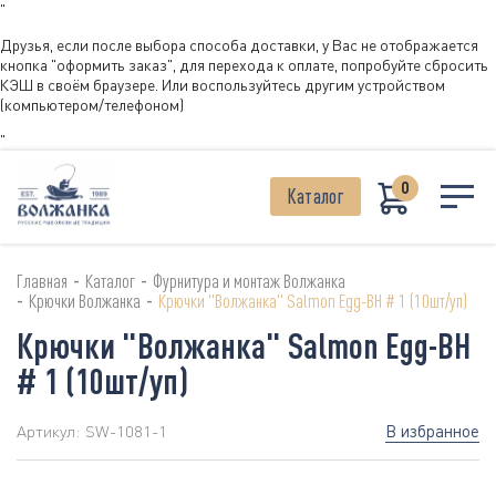
"
Друзья, если после выбора способа доставки, у Вас не отображается
кнопка "оформить заказ", для перехода к оплате, попробуйте сбросить
КЭШ в своём браузере. Или воспользуйтесь другим устройством
(компьютером/телефоном)
"
0
Каталог
-
-
Главная
Каталог
Фурнитура и монтаж Волжанка
-
-
Крючки Волжанка
Крючки "Волжанка" Salmon Egg-BH # 1 (10шт/уп)
Крючки "Волжанка" Salmon Egg-BH
# 1 (10шт/уп)
В избранное
Артикул:
SW-1081-1