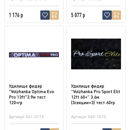
1 176 р
5 077 р
Удилище фидер
Удилище фидер
"Volzhanka Optima Evo
"Volzhanka Pro Sport Elit
Pro 13ft"3.9м тест
12ft 60+" 3.6м
120+гр
(3секции+3) тест 60гр
Артикул
041-0116
Артикул
040-1010