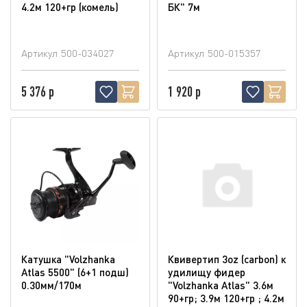
4.2м 120+гр (комель)
БК" 7м
Артикул
500-034027
Артикул
500-015357
5 376 р
1 920 р
Катушка "Volzhanka
Квивертип 3oz (carbon) к
Atlas 5500" (6+1 подш)
удилищу фидер
0.30мм/170м
"Volzhanka Atlas" 3.6м
90+гр; 3.9м 120+гр ; 4.2м