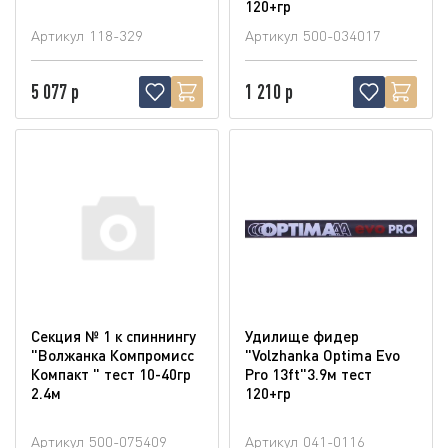
120+гр
Артикул
118-329
Артикул
500-034017
5 077 р
1 210 р
Секция № 1 к спиннингу
Удилище фидер
"Волжанка Компромисс
"Volzhanka Optima Evo
Компакт " тест 10-40гр
Pro 13ft"3.9м тест
2.4м
120+гр
Артикул
500-075409
Артикул
041-0116