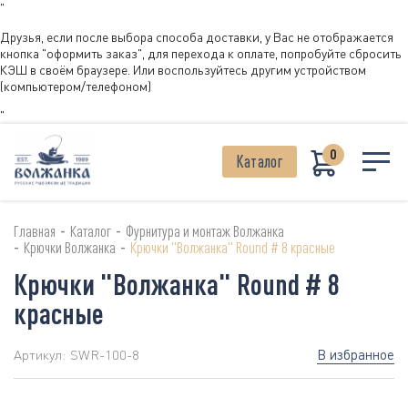
"
Друзья, если после выбора способа доставки, у Вас не отображается
кнопка "оформить заказ", для перехода к оплате, попробуйте сбросить
КЭШ в своём браузере. Или воспользуйтесь другим устройством
(компьютером/телефоном)
"
0
Каталог
-
-
Главная
Каталог
Фурнитура и монтаж Волжанка
-
-
Крючки Волжанка
Крючки "Волжанка" Round # 8 красные
Крючки "Волжанка" Round # 8
красные
В избранное
Артикул:
SWR-100-8