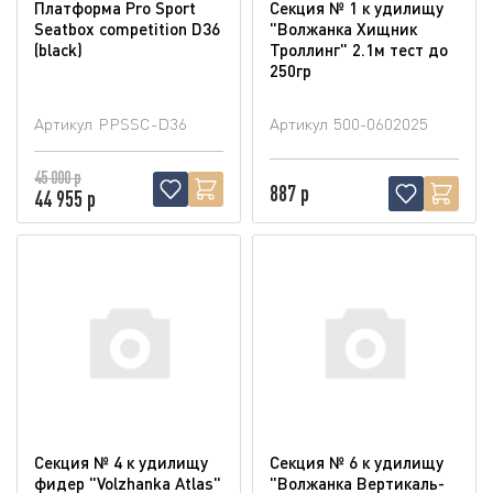
Платформа Pro Sport
Секция № 1 к удилищу
Seatbox competition D36
"Волжанка Хищник
(blaсk)
Троллинг" 2.1м тест до
250гр
Артикул
PPSSC-D36
Артикул
500-0602025
45 000 р
887 р
44 955 р
Секция № 4 к удилищу
Секция № 6 к удилищу
фидер "Volzhanka Atlas"
"Волжанка Вертикаль-