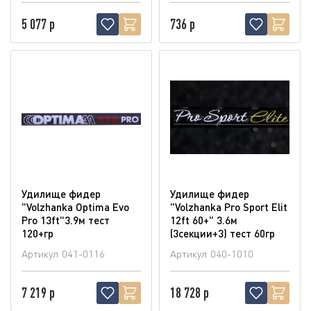
5 077 р
736 р
Удилище фидер
Удилище фидер
"Volzhanka Optima Evo
"Volzhanka Pro Sport Elit
Pro 13ft"3.9м тест
12ft 60+" 3.6м
120+гр
(3секции+3) тест 60гр
Артикул
041-0116
Артикул
040-1010
7 219 р
18 728 р