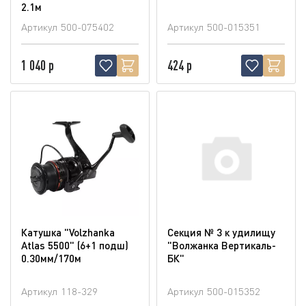
2.1м
Артикул
500-075402
Артикул
500-015351
1 040 р
424 р
Катушка "Volzhanka
Секция № 3 к удилищу
Atlas 5500" (6+1 подш)
"Волжанка Вертикаль-
0.30мм/170м
БК"
Артикул
118-329
Артикул
500-015352