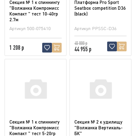
Секция № 1 к спиннингу
Платформа Pro Sport
"Волжанка Компромисс
Seatbox competition D36
Компакт " тест 10-40гр
(blaсk)
2.7м
Артикул
500-075410
Артикул
PPSSC-D36
45 000 р
1 208 р
44 955 р
Секция № 1 к спиннингу
Секция № 2 к удилищу
"Волжанка Компромисс
"Волжанка Вертикаль-
Компакт " тест 5-20гр
БК"