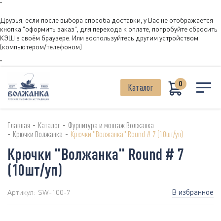
"
Друзья, если после выбора способа доставки, у Вас не отображается
кнопка "оформить заказ", для перехода к оплате, попробуйте сбросить
КЭШ в своём браузере. Или воспользуйтесь другим устройством
(компьютером/телефоном)
"
0
Каталог
-
-
Главная
Каталог
Фурнитура и монтаж Волжанка
-
-
Крючки Волжанка
Крючки "Волжанка" Round # 7 (10шт/уп)
Крючки "Волжанка" Round # 7
(10шт/уп)
В избранное
Артикул:
SW-100-7