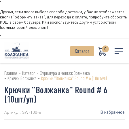
"
Друзья, если после выбора способа доставки, у Вас не отображается
кнопка "оформить заказ", для перехода к оплате, попробуйте сбросить
КЭШ в своём браузере. Или воспользуйтесь другим устройством
(компьютером/телефоном)
"
0
Каталог
-
-
Главная
Каталог
Фурнитура и монтаж Волжанка
-
-
Крючки Волжанка
Крючки "Волжанка" Round # 6 (10шт/уп)
Крючки "Волжанка" Round # 6
(10шт/уп)
В избранное
Артикул:
SW-100-6