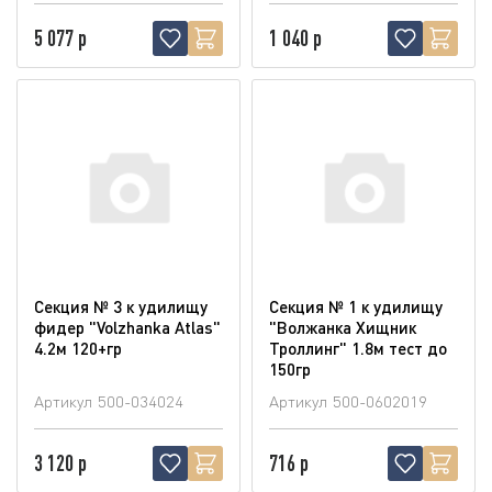
5 077 р
1 040 р
Секция № 3 к удилищу
Секция № 1 к удилищу
фидер "Volzhanka Atlas"
"Волжанка Хищник
4.2м 120+гр
Троллинг" 1.8м тест до
150гр
Артикул
500-034024
Артикул
500-0602019
3 120 р
716 р