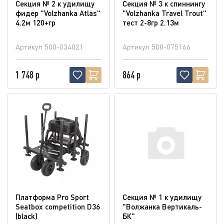
Секция № 2 к удилищу
Секция № 3 к спиннингу
фидер "Volzhanka Atlas"
"Volzhanka Travel Trout"
4.2м 120+гр
тест 2-8гр 2.13м
Артикул
500-034021
Артикул
500-075166
1 748 р
864 р
Платформа Pro Sport
Секция № 1 к удилищу
Seatbox competition D36
"Волжанка Вертикаль-
(blaсk)
БК"