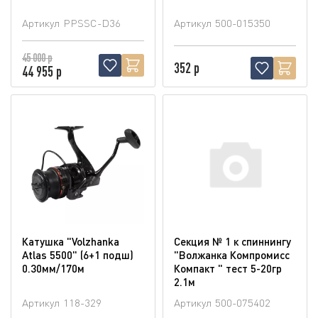
Артикул
PPSSC-D36
Артикул
500-015350
45 000 р
352 р
44 955 р
Катушка "Volzhanka
Секция № 1 к спиннингу
Atlas 5500" (6+1 подш)
"Волжанка Компромисс
0.30мм/170м
Компакт " тест 5-20гр
2.1м
Артикул
118-329
Артикул
500-075402