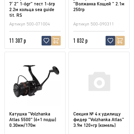
7`2" 1-6gr" тест 1-6гр
"Волжанка Кощей " 2.1м
2.2м кольца sea guide
250гр
tit. RS
Артикул
500-071004
Артикул
500-090311
11 307 р
1 032 р
Катушка "Volzhanka
Секция № 4 к удилищу
Atlas 5500" (6+1 подш)
фидер "Volzhanka Atlas"
0.30мм/170м
3.9м 120+гр (комель)