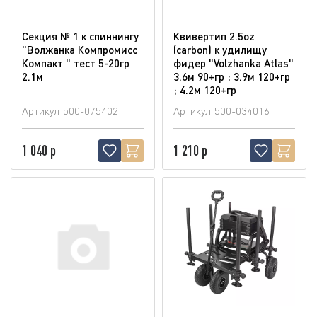
Секция № 1 к спиннингу
Квивертип 2.5oz
"Волжанка Компромисс
(carbon) к удилищу
Компакт " тест 5-20гр
фидер "Volzhanka Atlas"
2.1м
3.6м 90+гр ; 3.9м 120+гр
; 4.2м 120+гр
Артикул
500-075402
Артикул
500-034016
1 040 р
1 210 р