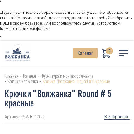
"
Друзья, если после выбора способа доставки, у Вас не отображается
кнопка "оформить заказ", для перехода к оплате, попробуйте сбросить
КЭШ в своём браузере. Или воспользуйтесь другим устройством
(компьютером/телефоном)
"
0
Каталог
-
-
Главная
Каталог
Фурнитура и монтаж Волжанка
-
-
Крючки Волжанка
Крючки "Волжанка" Round # 5 красные
Крючки "Волжанка" Round # 5
красные
В избранное
Артикул:
SWR-100-5