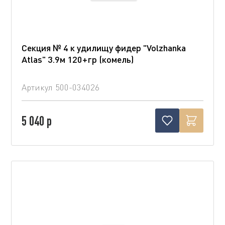
Секция № 4 к удилищу фидер "Volzhanka
Atlas" 3.9м 120+гр (комель)
Артикул
500-034026
5 040 р