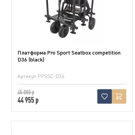
Платформа Pro Sport Seatbox competition
D36 (blaсk)
Артикул
PPSSC-D36
45 000 р
44 955 р