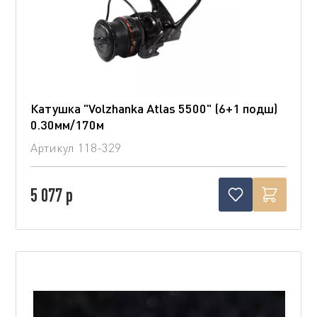
Катушка "Volzhanka Atlas 5500" (6+1 подш)
0.30мм/170м
Артикул
118-329
5 077 р