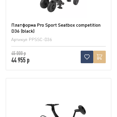
Платформа Pro Sport Seatbox competition
D36 (blaсk)
Артикул
PPSSC-D36
45 000 р
44 955 р