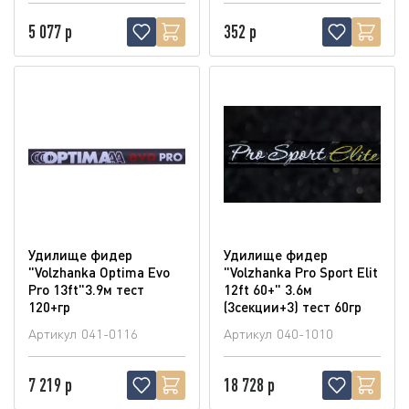
5 077 р
352 р
Удилище фидер
Удилище фидер
"Volzhanka Optima Evo
"Volzhanka Pro Sport Elit
Pro 13ft"3.9м тест
12ft 60+" 3.6м
120+гр
(3секции+3) тест 60гр
Артикул
041-0116
Артикул
040-1010
7 219 р
18 728 р