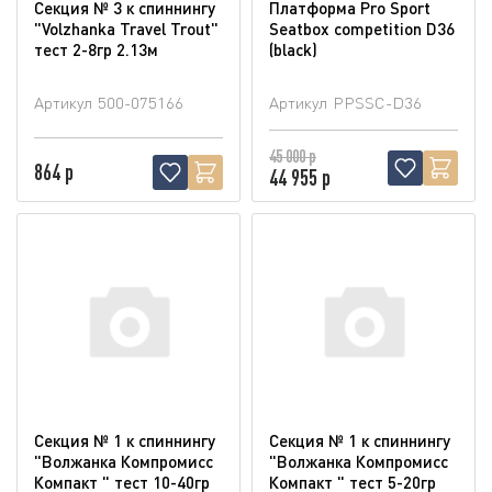
Секция № 3 к спиннингу
Платформа Pro Sport
"Volzhanka Travel Trout"
Seatbox competition D36
тест 2-8гр 2.13м
(blaсk)
Артикул
500-075166
Артикул
PPSSC-D36
45 000 р
864 р
44 955 р
Секция № 1 к спиннингу
Секция № 1 к спиннингу
"Волжанка Компромисс
"Волжанка Компромисс
Компакт " тест 10-40гр
Компакт " тест 5-20гр