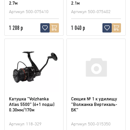
2.7м
2.1м
Артикул
500-075410
Артикул
500-075402
1 208 р
1 040 р
Катушка "Volzhanka
Секция № 1 к удилищу
Atlas 5500" (6+1 подш)
"Волжанка Вертикаль-
0.30мм/170м
БК"
Артикул
118-329
Артикул
500-015350