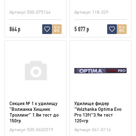
Артикул
500-075166
Артикул
118-329
864 р
5 077 р
Секция № 1 к удилищу
Удилище фидер
"Волжанка Хищник
"Volzhanka Optima Evo
Троллинг" 1.8м тест до
Pro 13ft"3.9м тест
150гр
120+гр
Артикул
500-0602019
Артикул
041-0116