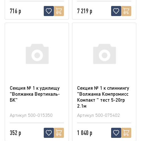
716 р
7 219 р
Секция № 1 к удилищу
Секция № 1 к спиннингу
"Волжанка Вертикаль-
"Волжанка Компромисс
БК"
Компакт " тест 5-20гр
2.1м
Артикул
500-015350
Артикул
500-075402
352 р
1 040 р