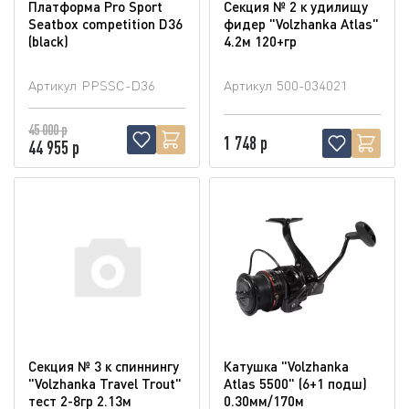
Платформа Pro Sport
Секция № 2 к удилищу
Seatbox competition D36
фидер "Volzhanka Atlas"
(blaсk)
4.2м 120+гр
Артикул
PPSSC-D36
Артикул
500-034021
45 000 р
1 748 р
44 955 р
Секция № 3 к спиннингу
Катушка "Volzhanka
"Volzhanka Travel Trout"
Atlas 5500" (6+1 подш)
тест 2-8гр 2.13м
0.30мм/170м